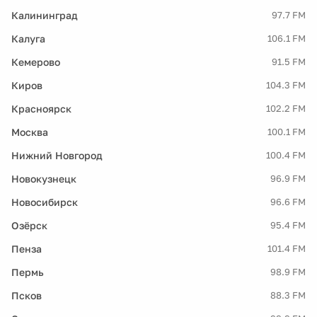
Калининград
97.7 FM
Калуга
106.1 FM
Кемерово
91.5 FM
Киров
104.3 FM
Красноярск
102.2 FM
Москва
100.1 FM
Нижний Новгород
100.4 FM
Новокузнецк
96.9 FM
Новосибирск
96.6 FM
Озёрск
95.4 FM
Пенза
101.4 FM
Пермь
98.9 FM
Псков
88.3 FM