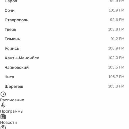
Саров
99.9 FM
Сочи
101.9 FM
Ставрополь
92.6 FM
Тверь
103.8 FM
Тюмень
91.2 FM
Усинск
100.9 FM
Ханты-Мансийск
102.0 FM
Чайковский
105.5 FM
Чита
105.7 FM
Шерегеш
105.3 FM
Расписание
Программы
Новости