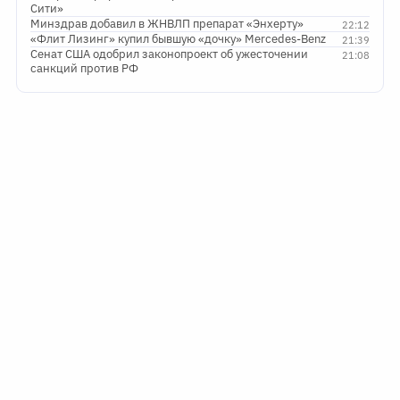
Сити»
Минздрав добавил в ЖНВЛП препарат «Энхерту»
22:12
«Флит Лизинг» купил бывшую «дочку» Mercedes-Benz
21:39
Сенат США одобрил законопроект об ужесточении
21:08
санкций против РФ