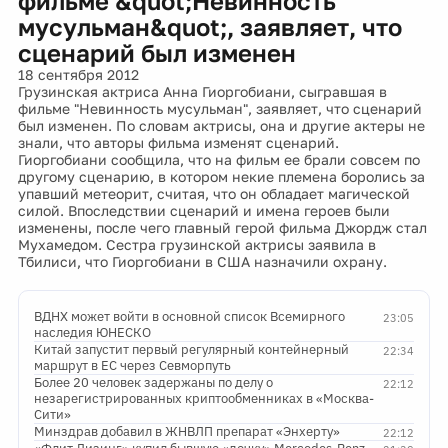
фильме &quot;Невинность
мусульман&quot;, заявляет, что
сценарий был изменен
18 сентября 2012
Грузинская актриса Анна Гиоргобиани, сыгравшая в
фильме "Невинность мусульман", заявляет, что сценарий
был изменен. По словам актрисы, она и другие актеры не
знали, что авторы фильма изменят сценарий.
Гиоргобиани сообщила, что на фильм ее брали совсем по
другому сценарию, в котором некие племена боролись за
упавший метеорит, считая, что он обладает магической
силой. Впоследствии сценарий и имена героев были
изменены, после чего главный герой фильма Джордж стал
Мухамедом. Сестра грузинской актрисы заявила в
Тбилиси, что Гиоргобиани в США назначили охрану.
ВДНХ может войти в основной список Всемирного
23:05
наследия ЮНЕСКО
Китай запустит первый регулярный контейнерный
22:34
маршрут в ЕС через Севморпуть
Более 20 человек задержаны по делу о
22:12
незарегистрированных криптообменниках в «Москва-
Сити»
Минздрав добавил в ЖНВЛП препарат «Энхерту»
22:12