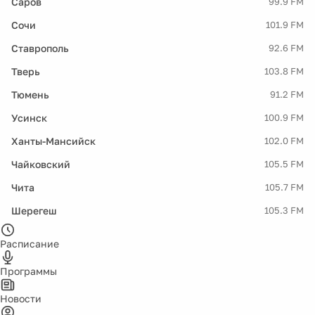
Саров
99.9 FM
Сочи
101.9 FM
Ставрополь
92.6 FM
Тверь
103.8 FM
Тюмень
91.2 FM
Усинск
100.9 FM
Ханты-Мансийск
102.0 FM
Чайковский
105.5 FM
Чита
105.7 FM
Шерегеш
105.3 FM
Расписание
Программы
Новости