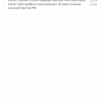
«Флит Лизинг» купил бывшую «дочку» Mercedes-Benz
21:39
Сенат США одобрил законопроект об ужесточении
21:08
санкций против РФ