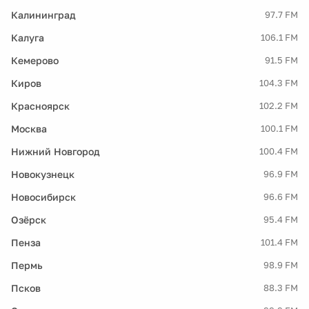
Калининград
97.7 FM
Калуга
106.1 FM
Кемерово
91.5 FM
Киров
104.3 FM
Красноярск
102.2 FM
Москва
100.1 FM
Нижний Новгород
100.4 FM
Новокузнецк
96.9 FM
Новосибирск
96.6 FM
Озёрск
95.4 FM
Пенза
101.4 FM
Пермь
98.9 FM
Псков
88.3 FM