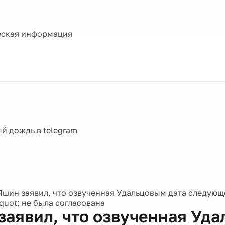
ская информация
Яшин заявил, что озвученная Удальцовым дата следую
uot; не была согласована
заявил, что озвученная Уд