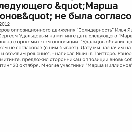
следующего &quot;Марша
онов&quot; не была соглас
2012
еров оппозиционного движения "Солидарность" Илья Яш
Сергеем Удальцовым на митинге дата следующего "Мар
ована с оргкомитетом оппозиции. "Удальцов объявил д
 кем не согласовав (с ним бывает). Дату мы назначим 
 и объявим решение", - написал Яшин в Твиттере. Ранее
 митинге, предложил сторонникам оппозиции вновь соб
тинг 20 октября. Многие участники "Марша миллионов