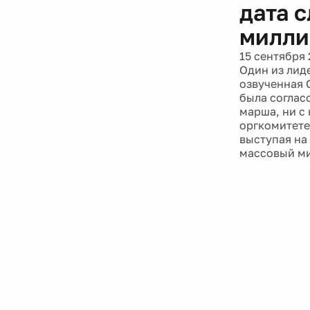
дата 
милли
15 сентября 
Один из лид
озвученная 
была соглас
марша, ни с
оргкомитете
выступая на
массовый ми