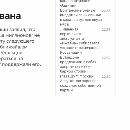
каналы «Русской
общины»
Британские ученые
22:53
ована
внедрили гены свиньи
в салат-латук для вкуса
мяса
ин заявил, что
Лишенная
22:53
сертификата
ша миллионов" не
эксплуатанта
ату следующего
«Ижавиа» собирается
на ближайшем
устранить замечания
 Удальцов,
Росавиации
В Лондоне
раться на
22:51
предложили в пабах
" поддержали его.
запретить пить у
барной стойки
Глава ДУМ Москвы
22:51
Аляутдинов опроверг
создание собственной
партии