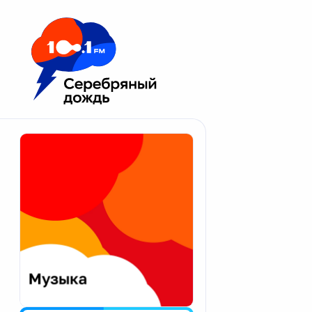
Москва 100.1 FM
Апатиты
Астрахань
Волгоград
Вологда
Екатеринбург
Иваново
Казань
Калининград
Калуга