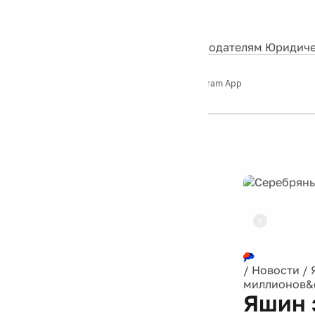
События
Контакты
О нас
Экскурсии
Silver Studio
Рекламодателям
Юридиче
Слушайте
App Store
Google Play
Telegram App
Серебряный
дождь
12+
Реклама
/
Новости
/
миллионов&q
Яшин 