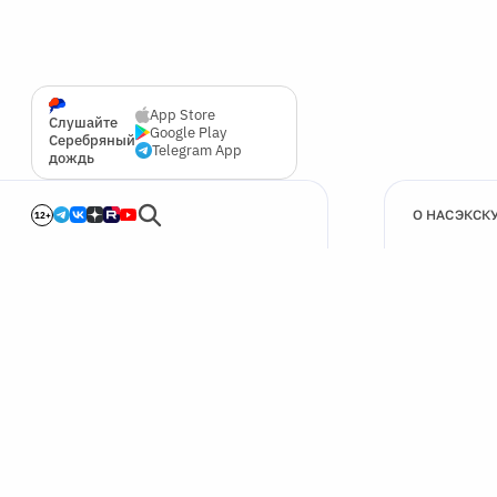
App Store
Слушайте
Google Play
Серебряный
Telegram App
дождь
О НАС
ЭКСК
12+
🍪
Мы используем cookie для улучшения работы сайта.