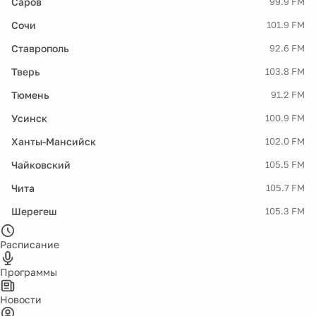
Саров
99.9 FM
Сочи
101.9 FM
Ставрополь
92.6 FM
Тверь
103.8 FM
Тюмень
91.2 FM
Усинск
100.9 FM
Ханты-Мансийск
102.0 FM
Чайковский
105.5 FM
Чита
105.7 FM
Шерегеш
105.3 FM
Расписание
Программы
Новости