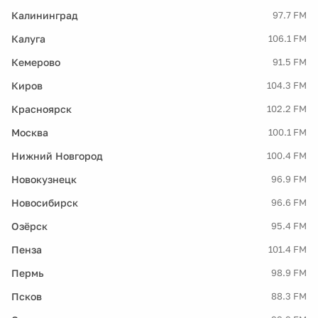
Калининград
97.7 FM
Калуга
106.1 FM
Кемерово
91.5 FM
Киров
104.3 FM
Красноярск
102.2 FM
Москва
100.1 FM
Нижний Новгород
100.4 FM
Новокузнецк
96.9 FM
Новосибирск
96.6 FM
Озёрск
95.4 FM
Пенза
101.4 FM
Пермь
98.9 FM
Псков
88.3 FM