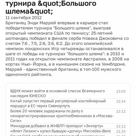
турнира &quot;Большого
шлема&quot;
11 сентября 2012
Британец Энди Маррей впервые в карьере стал
победителем турнира "Большого шлема", выиграв
открытый чемпионата США по теннису: 25-летний
шотландец победил в финале серба Новака Джоковича со
счетом 7:6 , 7:5, 2:6, 3:6, 6:2. До этого олимпийский
чемпион лондонских Игр четырежды останавливался в
шаге от победы на турнирах "большого шлема": в 2010 и
2011 годах на открытом чемпионате Австралии, в 2008 на
кортах Нью- Йорка, а в нынешнем сезоне на Уимблдоне.
Маррей - единственный британец в топ-100 мужского
одиночного рейтинга.
ВДНХ может войти в основной список Всемирного
23:05
наследия ЮНЕСКО
Китай запустит первый регулярный контейнерный
22:34
маршрут в ЕС через Севморпуть
Более 20 человек задержаны по делу о
22:12
незарегистрированных криптообменниках в «Москва-
Сити»
Минздрав добавил в ЖНВЛП препарат «Энхерту»
22:12
«Флит Лизинг» купил бывшую «дочку» Mercedes-Benz
21:39