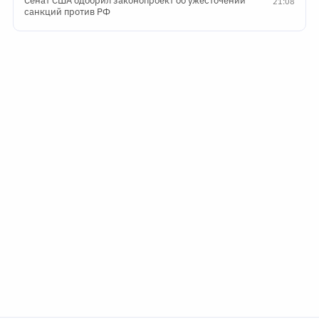
Сенат США одобрил законопроект об ужесточении
21:08
санкций против РФ