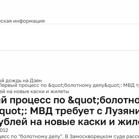
ская информация
Первый процесс по &quot;болотному делу&quot;: МВД т
лей на новые каски и жилеты
й процесс по &quot;болотн
quot;: МВД требует с Лузян
рублей на новые каски и жи
2012
есс по "болотному делу". В Замоскворецком суде рас