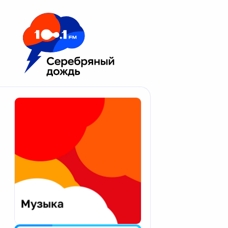
Москва 100.1 FM
Апатиты
Астрахань
Волгоград
Вологда
Екатеринбург
Иваново
Казань
Калининград
Калуга