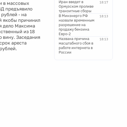
Иран введет в
и в массовых
18:17
Ормузском проливе
ВД предъявило
транзитные сборы
рублей - на
В Минэнерго РФ
18:13
ый якобы причинил
назвали временным
разрешение на
ря дело Максима
продажу бензина
нственный из 18
Евро-2
ю вину. Заседания
Названа причина
18:13
срок ареста
масштабного сбоя в
работе интернета в
 рублей.
России