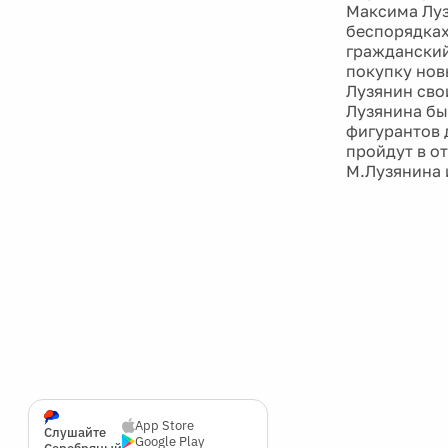
Максима Луз
беспорядках
гражданский
покупку нов
Лузянин сво
Лузянина бы
фигурантов 
пройдут в о
М.Лузянина и
App Store
Слушайте
Google Play