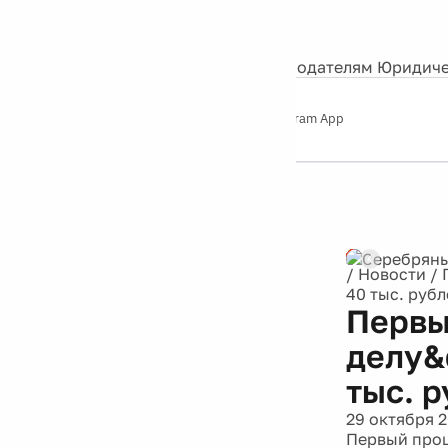
События
Контакты
О нас
Экскурсии
Silver Studio
Рекламодателям
Юридиче
Слушайте
App Store
Google Play
Telegram App
Серебряный
дождь
12+
/
Новости
/
40 тыс. руб
Первы
делу&
тыс. 
29 октября 
Первый проц