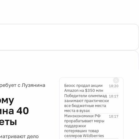
ребует с Лузянина
Безос продал акции
18:20
Amazon на $350 млн
Победители олимпиад
ому
18:17
занимают практически
все бюджетные места
ина 40
места в вузах
Минэкономики РФ
18:17
леты
прорабатывает меры
поддержки
потерявших товар
сматривают дело
селлеров Wildberries