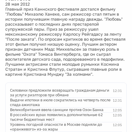
28 мая 2012
Главный приз Каннского фестиваля достался фильму
"Любовь" Михаэлю Ханеке, сам режиссер стал пятым в
истории получившим главную награду дважды. "Любовь"
рассказывает о последних днях престарелой
супружеской пары. Приз за режиссуру ушел
мексиканскому режиссеру Карлосу Рейгадасу за ленту
"После заката". По опросам критиков во время фестиваля
этот фильм получил низшую оценку. Лучшим актером
признан датчанин Мадс Миккельсен за главную роль в
фильме "Охота" Томаса Винтерберга, где он сыграл
воспитателя детского сада, подозреваемого в педофилии.
Лучшими актрисами стали молодые румынки Космина
Стратан и Кристина Флутур, сыгравшие главные роли в
картине Кристиана Мунджу "За холмами".
Силовики предложили возвращать гражданам деньги
12:31
за услуги риэлторов при обмане
Выдачи ипотеки в июле сократились на четверть после
12:31
спада ажиотажа
Великобритания ввела санкции против Озон Банка
12:05
В российских вузах появились дополнительные 62
12:05
тысячи бюджетных мест
Уровень погодной опасности в Москве подняли до
12:05
«оранжевого» из-за жары