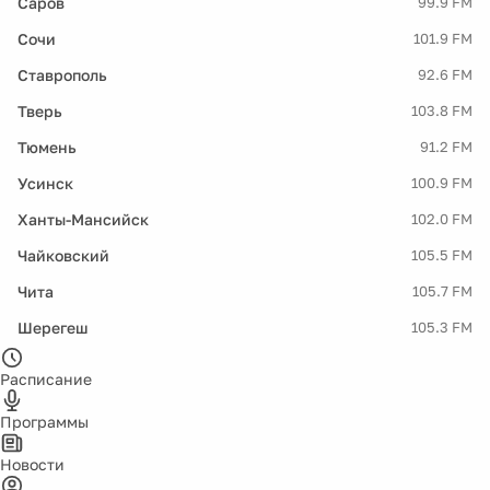
Саров
99.9 FM
Сочи
101.9 FM
Ставрополь
92.6 FM
Тверь
103.8 FM
Тюмень
91.2 FM
Усинск
100.9 FM
Ханты-Мансийск
102.0 FM
Чайковский
105.5 FM
Чита
105.7 FM
Шерегеш
105.3 FM
Расписание
Программы
Новости