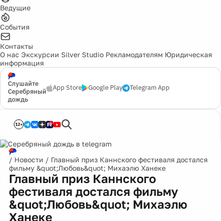
Ведущие
События
Контакты
О нас
Экскурсии
Silver Studio
Рекламодателям
Юридическая
информация
Слушайте
App Store
Google Play
Telegram App
Серебряный
дождь
12+
/
Новости
/
Главный приз Каннского фестиваля достался
фильму &quot;Любовь&quot; Михаэлю Ханеке
Главный приз Каннского
фестиваля достался фильму
&quot;Любовь&quot; Михаэлю
Ханеке