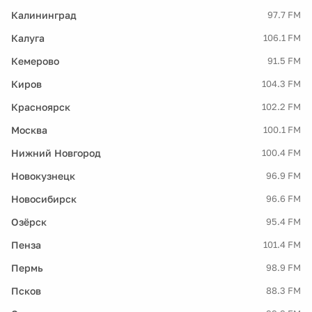
Калининград
97.7 FM
Калуга
106.1 FM
Кемерово
91.5 FM
Киров
104.3 FM
Красноярск
102.2 FM
Москва
100.1 FM
Нижний Новгород
100.4 FM
Новокузнецк
96.9 FM
Новосибирск
96.6 FM
Озёрск
95.4 FM
Пенза
101.4 FM
Пермь
98.9 FM
Псков
88.3 FM