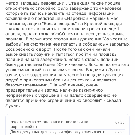
метро "Площадь революции". Эта акция также прошла
относительно спокойно, было задержано три человека,
которые пытались наклеить на стенде информации
объявления о предстоящем «Народном марше» 6 мая.
Напомню, акцию "Белая площадь" на Красной площади
гражданские активисты планировали провести еще 1
апреля, однако тогда эФэСО почти на весь день закрыла
площадь. В результате сторонники движения "За честные
выборы" не смогли на нее попасть и собрались у закрытых
Воскресенских ворот. После того как они начали
выкрикивать лозунги и пытаться пройти на площадь,
полиция начала задержания. Всего в отделы полиции
были доставлены более 50-ти человек. Вскоре после этого
уполномоченный по правам человека Владимир Лукин
заявил, что задержания на Красной площади гуляющих
людей с приколотыми белыми ленточками являются
безосновательными. "На мой личный, очень
предварительный взгляд, наличие каких-либо
неприемлемых украшений на пальто совершенно не
является причиной ограничения их свободы", - сказал
Лукин.
Издательства останавливают поставки на
07:33
маркетплейсы
Доля доступных для покупки офисов увеличилась в
07:33