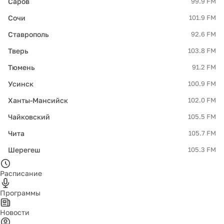
Саров
99.9 FM
Сочи
101.9 FM
Ставрополь
92.6 FM
Тверь
103.8 FM
Тюмень
91.2 FM
Усинск
100.9 FM
Ханты-Мансийск
102.0 FM
Чайковский
105.5 FM
Чита
105.7 FM
Шерегеш
105.3 FM
Расписание
Программы
Новости