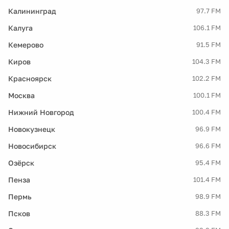
Калининград
97.7 FM
Калуга
106.1 FM
Кемерово
91.5 FM
Киров
104.3 FM
Красноярск
102.2 FM
Москва
100.1 FM
Нижний Новгород
100.4 FM
Новокузнецк
96.9 FM
Новосибирск
96.6 FM
Озёрск
95.4 FM
Пенза
101.4 FM
Пермь
98.9 FM
Псков
88.3 FM