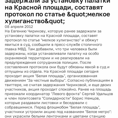
задержали за установку палатки
на Красной площади, составят
протокол по статье &quot;мелкое
хулиганство&quot;
08 апреля 2012
На Евгению Чирикову, которую ранее задержали за
установку палатки на Красной площади, составят
протокол по статье "мелкое хулиганство" и обяжут
явиться в суд, сообщили в пресс-службе столичного
главка МВД. Там добавили, что три человека были
задержаны, когда устанавливали палатку на особо
охраняемой территории и не реагировали на
предупреждения сотрудников полиции. После
составления протокола они будут обязаны явкой в суд и
отпущены из отдела. На Красной площади сегодня
проходит акция "Белая площадь", организованная
движением "За честные выборы". Согласно публикациям в
твиттере, не считая задержания Чириковой, и еще двоих
участников, акция проходит спокойно. Ранее на площадь
приезжали координатор "Левого фронта" Сергей Удальцов
и член политсовета "Солидарности" Борис Немцов,
которые раздавали листовки и беседовали с
собравшимися. Перед флэшмобом "Белая площадь",
участники устроили акцию под названием "Белое метро":
они украсили белыми ленточками и цветами станцию