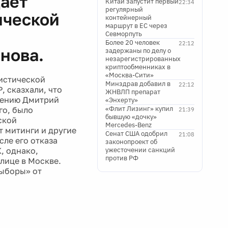
ает
Китай запустит первый
22:34
регулярный
ической
контейнерный
маршрут в ЕС через
Севморпуть
Более 20 человек
22:12
нова.
задержаны по делу о
незарегистрированных
криптообменниках в
«Москва-Сити»
истической
Минздрав добавил в
22:12
 сказхали, что
ЖНВЛП препарат
ижению Дмитрий
«Энхерту»
«Флит Лизинг» купил
го, было
21:39
бывшую «дочку»
ской
Mercedes-Benz
т митинги и другие
Сенат США одобрил
21:08
сле его отказа
законопроект об
, однако,
ужесточении санкций
против РФ
лице в Москве.
выборы» от