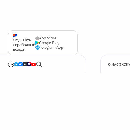
App Store
Слушайте
Google Play
Серебряный
Telegram App
дождь
О НАС
ЭКСК
12+