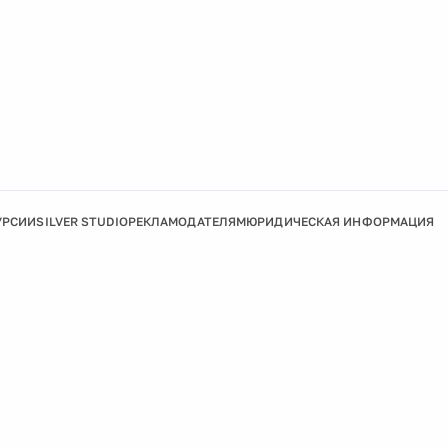
УРСИИ
SILVER STUDIO
РЕКЛАМОДАТЕЛЯМ
ЮРИДИЧЕСКАЯ ИНФОРМАЦИЯ