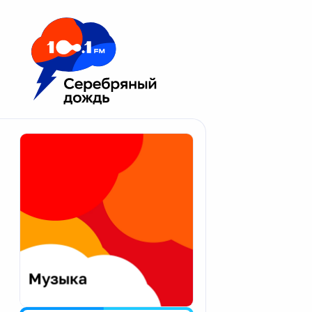
Москва 100.1 FM
Апатиты
Астрахань
Волгоград
Вологда
Екатеринбург
Иваново
Казань
Калининград
Калуга