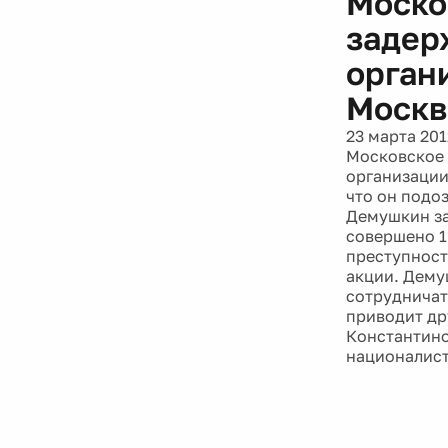
Моско
задер
орган
Москв
23 марта 201
Московское 
организации
что он подо
Демушкин за
совершено 1
преступност
акции. Дему
сотрудничат
приводит др
Константино
националист