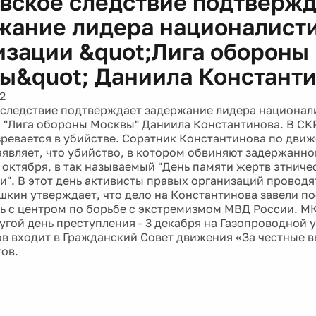
вское следствие подтвержд
жание лидера националист
изации &quot;Лига обороны
ы&quot; Даниила Константи
2
следствие подтверждает задержание лидера национал
 "Лига обороны Москвы" Даниила Константинова. В СКР,
зревается в убийстве. Соратник Константинова по дв
являет, что убийство, в котором обвиняют задержанно
 октября, в так называемый "День памяти жертв этниче
и". В этот день активисты правых организаций проводя
шкин утверждает, что дело на Константинова завели по
ь с центром по борьбе с экстремизмом МВД России. МК
угой день преступления - 3 декабря на Газопроводной у
в входит в Гражданский Совет движения «За честные 
ов.