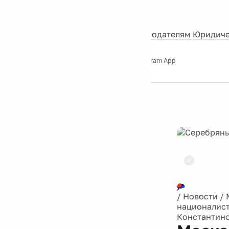
События
Контакты
О нас
Экскурсии
Silver Studio
Рекламодателям
Юридиче
Слушайте
App Store
Google Play
Telegram App
Серебряный
дождь
12+
Реклама
/
Новости
/
националист
Константино