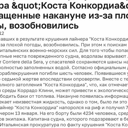
ра &quot;Коста Конкордиа&q
ащенные накануне из-за пл
ы, возобновились
12
авших в результате крушения лайнера "Коста Конкорд
-за плохой погоды, возобновились. При этом к поиска
итальянских военно-морских сил. Для того чтобы попас
пные места поврежденного судна, водолазы взрывают 
 Corriere della Sera, у спасателей сохраняются шансы 
 полностью заполненных водой. Согласно официальным 
кораблекрушения погибли шесть человек. Появившиеся 
 седьмой жертве впоследствии опровергли. Вместе с те
олного затопления "Коста Конкордиа", что, как отмеча
среды Коррадо Клини, может привести к экологическо
ободить баки от топлива. Накануне появилась информаци
кает неизвестная жидкость, однако о том, было ли это
айнер "Коста Конкордиа" напоролся на риф и получил 
ером 13 января. На его борту были 4234 человека, сред
ов экипажа. Капитана судна, которого подозревают в бе
 Итальянская прокуратура по факту крушения "Коста Ко