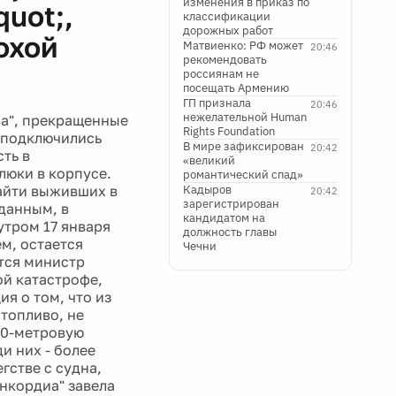
изменения в приказ по
uot;,
классификации
дорожных работ
охой
Матвиенко: РФ может
20:46
рекомендовать
россиянам не
посещать Армению
ГП признала
20:46
нежелательной Human
иа", прекращенные
Rights Foundation
м подключились
В мире зафиксирован
20:42
ть в
«великий
люки в корпусе.
романтический спад»
найти выживших в
Кадыров
20:42
зарегистрирован
данным, в
кандидатом на
утром 17 января
должность главы
м, остается
Чечни
ется министр
й катастрофе,
я о том, что из
 топливо, не
70-метровую
и них - более
гстве с судна,
нкордиа" завела