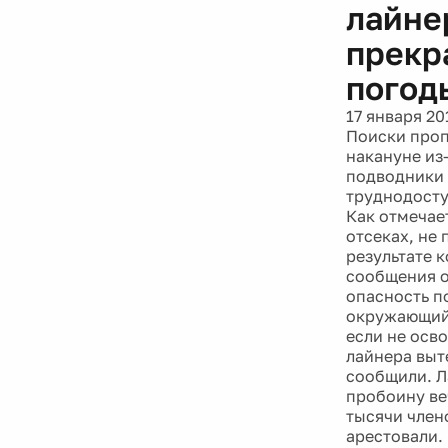
лайне
прекр
погод
17 января 20
Поиски проп
накануне из
подводники 
труднодосту
Как отмечает
отсеках, не
результате 
сообщения о
опасность п
окружающий 
если не осв
лайнера выте
сообщили. Л
пробоину веч
тысячи член
арестовали.