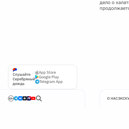
дело о хала
продолжает
App Store
Слушайте
Google Play
Серебряный
Telegram App
дождь
О НАС
ЭКСК
12+