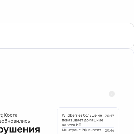
t;Коста
Wildberries больше не
20:47
показывает домашние
озобновились
адреса ИП
крушения
Минтранс РФ вносит
20:46