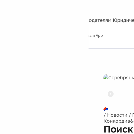
События
Контакты
О нас
Экскурсии
Silver Studio
Рекламодателям
Юридиче
Слушайте
App Store
Google Play
Telegram App
Серебряный
дождь
12+
Реклама
/
Новости
/
Конкордиа&q
Поиск