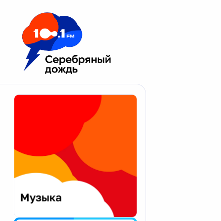
Москва 100.1 FM
Апатиты
Астрахань
Волгоград
Вологда
Екатеринбург
Иваново
Казань
Калининград
Калуга