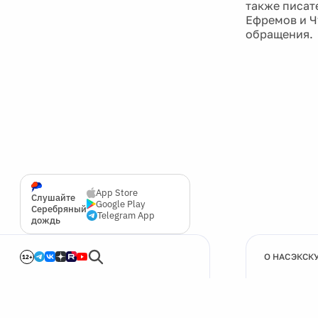
также писат
Ефремов и Ч
обращения.
App Store
Слушайте
Google Play
Серебряный
Telegram App
дождь
О НАС
ЭКСК
12+