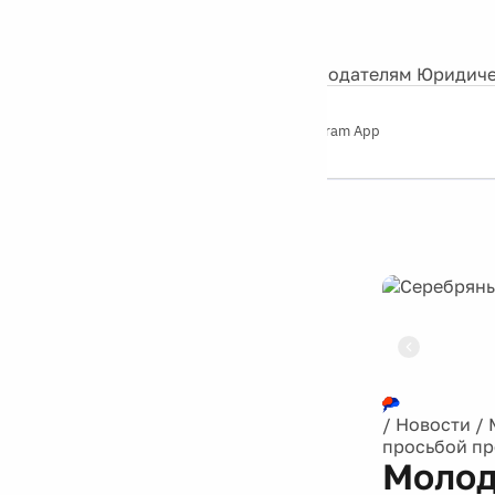
События
Контакты
О нас
Экскурсии
Silver Studio
Рекламодателям
Юридиче
Слушайте
App Store
Google Play
Telegram App
Серебряный
дождь
12+
Реклама
/
Новости
/
просьбой пр
Молод