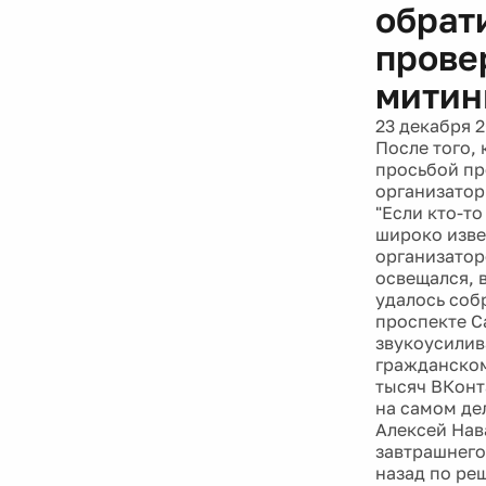
обрат
прове
митин
23 декабря 2
После того,
просьбой пр
организатор
"Если кто-т
широко изве
организатор
освещался, в
удалось соб
проспекте С
звукоусилив
гражданском
тысяч ВКонт
на самом де
Алексей Нав
завтрашнего
назад по ре