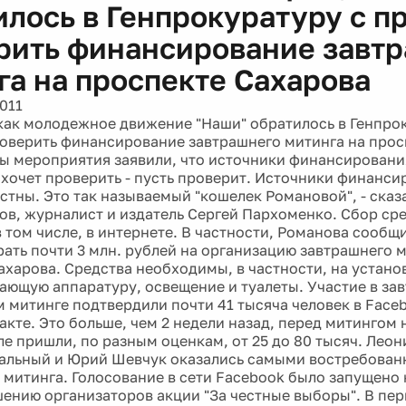
илось в Генпрокуратуру с п
рить финансирование завт
га на проспекте Сахарова
011
 как молодежное движение "Наши" обратилось в Генпро
оверить финансирование завтрашнего митинга на прос
ы мероприятия заявили, что источники финансировани
о хочет проверить - пусть проверит. Источники финанс
стны. Это так называемый "кошелек Романовой", - сказ
ов, журналист и издатель Сергей Пархоменко. Сбор ср
 том числе, в интернете. В частности, Романова сообщи
рать почти 3 млн. рублей на организацию завтрашнего 
ахарова. Средства необходимы, в частности, на устано
ающую аппаратуру, освещение и туалеты. Участие в за
 митинге подтвердили почти 41 тысяча человек в Faceb
акте. Это больше, чем 2 недели назад, перед митингом 
ле пришли, по разным оценкам, от 25 до 80 тысяч. Лео
альный и Юрий Шевчук оказались самыми востребова
 митинга. Голосование в сети Facebook было запущено
шению организаторов акции "За честные выборы". В пе