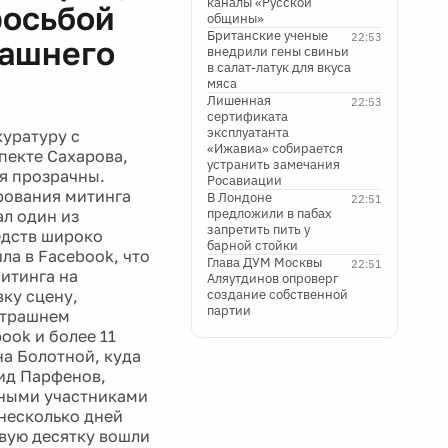
каналы «Русской
росьбой
общины»
Британские ученые
22:53
рашнего
внедрили гены свиньи
в салат-латук для вкуса
мяса
Лишенная
22:53
сертификата
эксплуатанта
куратуру с
«Ижавиа» собирается
пекте Сахарова,
устранить замечания
я прозрачны.
Росавиации
ирования митинга
В Лондоне
22:51
предложили в пабах
ал один из
запретить пить у
едств широко
барной стойки
ла в Facebook, что
Глава ДУМ Москвы
22:51
митинга на
Аляутдинов опроверг
вку сцену,
создание собственной
партии
втрашнем
ook и более 11
на Болотной, куда
нид Парфенов,
нными участниками
 несколько дней
рвую десятку вошли