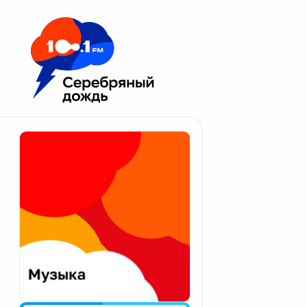
Москва 100.1 FM
Апатиты
Астрахань
Волгоград
Вологда
Екатеринбург
Иваново
Казань
Калининград
Калуга