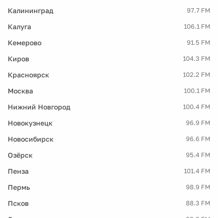
Калининград
97.7 FM
Калуга
106.1 FM
Кемерово
91.5 FM
Киров
104.3 FM
Красноярск
102.2 FM
Москва
100.1 FM
Нижний Новгород
100.4 FM
Новокузнецк
96.9 FM
Новосибирск
96.6 FM
Озёрск
95.4 FM
Пенза
101.4 FM
Пермь
98.9 FM
Псков
88.3 FM