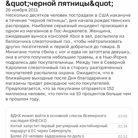
&quot;черной пятницы&quot;
26 ноября 2011
Несколько десятков человек пострадали в США накануне
в течение "черной пятницы", дня начала рождественских
распродаж. Наиболее серьезный инцидент произошел в
одном из магазинов в Лос-Анджелесе. Женщина,
ожидавшая выноса консолей Xbox в зал, распылила из
баллончика слезоточивый газ , чтобы нейтрализовать
других посетителей и первой добраться до товара. В
Мичигане толпа сбила с ног и едва не затоптала девушку,
она в итоге получила небольшие травмы, а в Нью-Йорке
подрались две покупательницы. Между тем в Северной
Каролине слезоточивый газ в сторону разгоряченных
покупателей распылила охрана. Ожидается, что в
ближайшие выходные после Дня благодарения в
магазины придет рекордное число покупателей.
Предполагается, что за покупками отправятся 152
миллиона человек, что почти на 10 процентов больше чем
в прошлом году.
ВДНХ может войти в основной список Всемирного
23:05
наследия ЮНЕСКО
Китай запустит первый регулярный контейнерный
22:34
маршрут в ЕС через Севморпуть
Более 20 человек задержаны по делу о
22:12