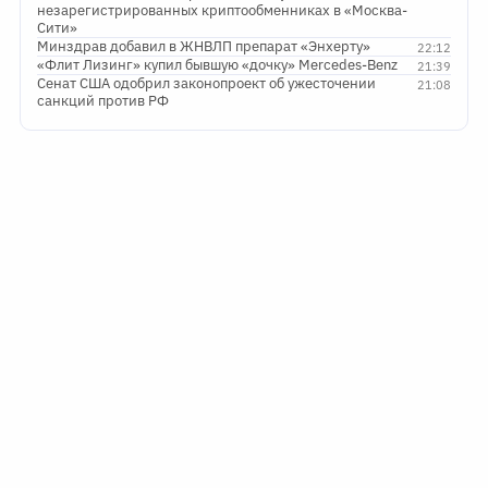
незарегистрированных криптообменниках в «Москва-
Сити»
Минздрав добавил в ЖНВЛП препарат «Энхерту»
22:12
«Флит Лизинг» купил бывшую «дочку» Mercedes-Benz
21:39
Сенат США одобрил законопроект об ужесточении
21:08
санкций против РФ