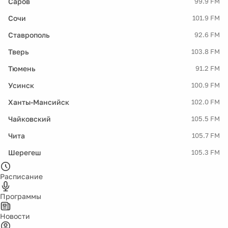
Саров
99.9 FM
Сочи
101.9 FM
Ставрополь
92.6 FM
Тверь
103.8 FM
Тюмень
91.2 FM
Усинск
100.9 FM
Ханты-Мансийск
102.0 FM
Чайковский
105.5 FM
Чита
105.7 FM
Шерегеш
105.3 FM
Расписание
Программы
Новости