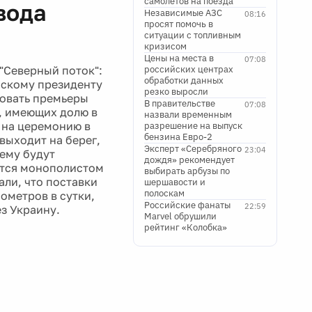
самолетов на поезда
вода
Независимые АЗС
08:16
просят помочь в
ситуации с топливным
кризисом
Цены на места в
07:08
"Северный поток":
российских центрах
обработки данных
йскому президенту
резко выросли
вовать премьеры
В правительстве
07:08
н, имеющих долю в
назвали временным
 на церемонию в
разрешение на выпуск
бензина Евро-2
выходит на берег,
Эксперт «Серебряного
23:04
нему будут
дождя» рекомендует
яется монополистом
выбирать арбузы по
али, что поставки
шершавости и
полоскам
бометров в сутки,
Российские фанаты
22:59
ез Украину.
Marvel обрушили
рейтинг «Колобка»