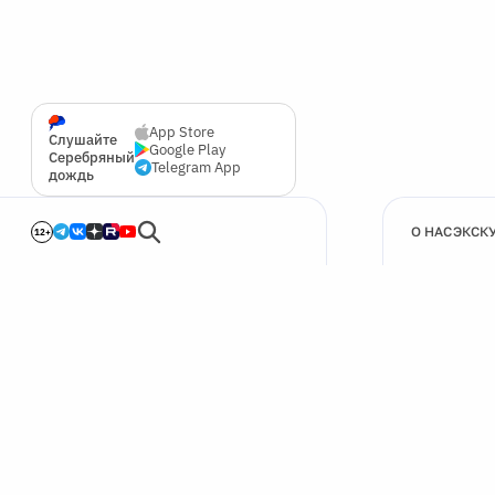
App Store
Слушайте
Google Play
Серебряный
Telegram App
дождь
О НАС
ЭКСК
12+