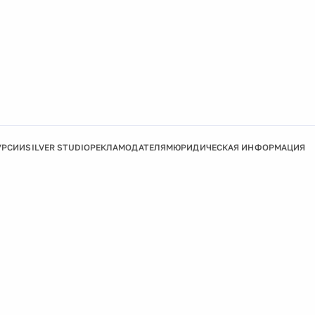
УРСИИ
SILVER STUDIO
РЕКЛАМОДАТЕЛЯМ
ЮРИДИЧЕСКАЯ ИНФОРМАЦИЯ