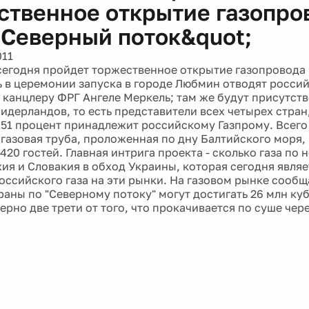
ственное открытие газопро
;Северный поток&quot;
011
сегодня пройдет торжественное открытие газопровода 
ь в церемонии запуска в городе Любмин отводят росси
 канцлеру ФРГ Ангеле Меркель; там же будут присутст
идерландов, то есть представители всех четырех стра
е 51 процент принадлежит российскому Газпрому. Всего
 газовая труба, проложенная по дну Балтийского моря, 
20 гостей. Главная интрига проекта - сколько газа по 
хия и Словакия в обход Украины, которая сегодня явл
российского газа на эти рынки. На газовом рынке сообщ
траны по "Северному потоку" могут достигать 26 млн ку
ерно две трети от того, что прокачивается по суше чер