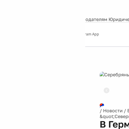
События
Контакты
О нас
Экскурсии
Silver Studio
Рекламодателям
Юридиче
Слушайте
App Store
Google Play
Telegram App
Серебряный
дождь
12+
Реклама
/
Новости
/
&quot;Север
В Гер