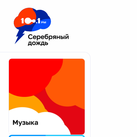
Москва 100.1 FM
Апатиты
Астрахань
Волгоград
Вологда
Екатеринбург
Иваново
Казань
Калининград
Калуга