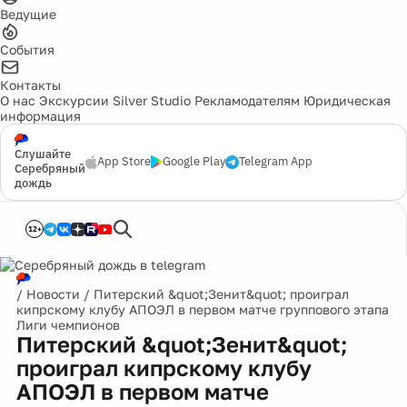
Ведущие
События
Контакты
О нас
Экскурсии
Silver Studio
Рекламодателям
Юридическая
информация
Слушайте
App Store
Google Play
Telegram App
Серебряный
дождь
12+
/
Новости
/
Питерский &quot;Зенит&quot; проиграл
кипрскому клубу АПОЭЛ в первом матче группового этапа
Лиги чемпионов
Питерский &quot;Зенит&quot;
проиграл кипрскому клубу
АПОЭЛ в первом матче