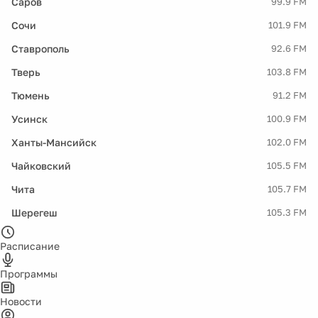
Саров
99.9 FM
Сочи
101.9 FM
Ставрополь
92.6 FM
Тверь
103.8 FM
Тюмень
91.2 FM
Усинск
100.9 FM
Ханты-Мансийск
102.0 FM
Чайковский
105.5 FM
Чита
105.7 FM
Шерегеш
105.3 FM
Расписание
Программы
Новости