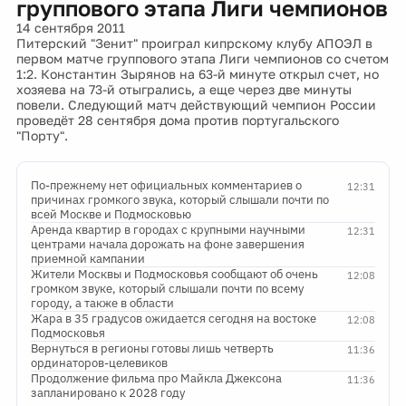
группового этапа Лиги чемпионов
14 сентября 2011
Питерский "Зенит" проиграл кипрскому клубу АПОЭЛ в
первом матче группового этапа Лиги чемпионов со счетом
1:2. Константин Зырянов на 63-й минуте открыл счет, но
хозяева на 73-й отыгрались, а еще через две минуты
повели. Следующий матч действующий чемпион России
проведёт 28 сентября дома против португальского
"Порту".
По-прежнему нет официальных комментариев о
12:31
причинах громкого звука, который слышали почти по
всей Москве и Подмосковью
Аренда квартир в городах с крупными научными
12:31
центрами начала дорожать на фоне завершения
приемной кампании
Жители Москвы и Подмосковья сообщают об очень
12:08
громком звуке, который слышали почти по всему
городу, а также в области
Жара в 35 градусов ожидается сегодня на востоке
12:08
Подмосковья
Вернуться в регионы готовы лишь четверть
11:36
ординаторов-целевиков
Продолжение фильма про Майкла Джексона
11:36
запланировано к 2028 году