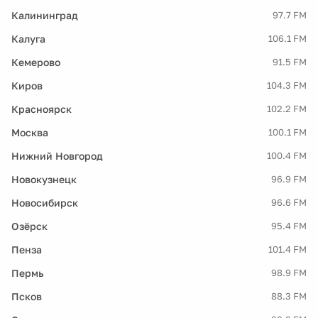
Калининград
97.7 FM
Калуга
106.1 FM
Кемерово
91.5 FM
Киров
104.3 FM
Красноярск
102.2 FM
Москва
100.1 FM
Нижний Новгород
100.4 FM
Новокузнецк
96.9 FM
Новосибирск
96.6 FM
Озёрск
95.4 FM
Пенза
101.4 FM
Пермь
98.9 FM
Псков
88.3 FM