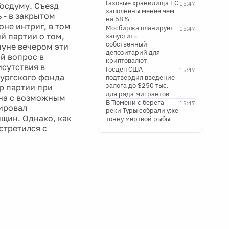
Газовые хранилища ЕС
15:47
Госдуму. Съезд
заполнены менее чем
 - в закрытом
на 58%
не интриг, в том
Мосбиржа планирует
15:47
й партии о том,
запустить
собственный
нуне вечером эти
депозитарий для
ой вопрос в
криптовалют
исутствия в
Госдеп США
15:47
ургского фонда
подтвердил введение
залога до $250 тыс.
р партии при
для ряда мигрантов
ана с возможным
В Тюмени с берега
15:47
нировал
реки Туры собрали уже
нщин. Однако, как
тонну мертвой рыбы
стретился с