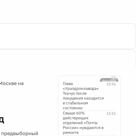
Реклама
Москве на
Глава
15:51
«Уралдронзавода»
Ткачук после
покушения находится
в стабильном
состоянии
Свыше 60%
15:51
д
действующих
отделений «Почты
России» нуждаются в
ремонте
ый предвыборный