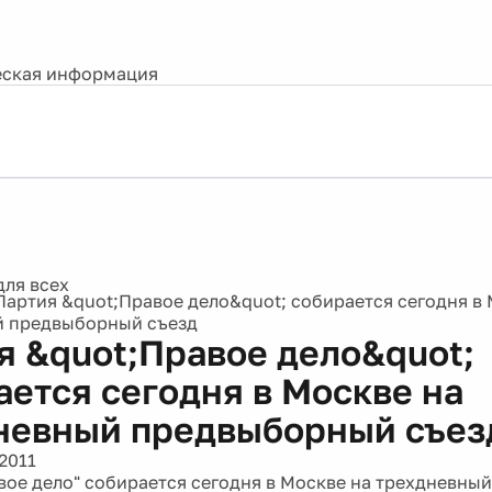
ская информация
Партия &quot;Правое дело&quot; собирается сегодня в 
й предвыборный съезд
я &quot;Правое дело&quot;
ается сегодня в Москве на
невный предвыборный съез
2011
вое дело" собирается сегодня в Москве на трехдневн