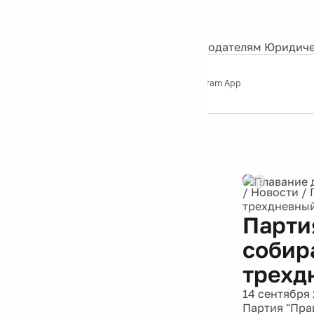
События
Контакты
О нас
Экскурсии
Silver Studio
Рекламодателям
Юридиче
Слушайте
App Store
Google Play
Telegram App
Серебряный
дождь
12+
/
Новости
/
трехдневны
Парти
собир
трехд
14 сентября 
Партия "Пра