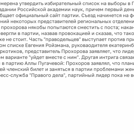
намерена утвердить избирательный список на выборы в 
 здании Российской академии наук, причем первый день
бщает официальный сайт партии. Съезд начинется на фо
ений некоторых представителей региональных отделени
 прохорова някобы попытаются сместить с поста; нака
ергли в партии, назвав провокацией и сказав, что так
же не стоит. Часть "праводельцев" выступает против пр
м списке Евгения Ройзмана, руковаодителя екатеринб
аркотиков, представитель Прохорова заявляет, что лиде
м варианте "уйдет вместе с ним". Другая интрига связ
 в партию Аллы Пугачевой: Прохоров заявлял, что пла
ей членский билет и заняться в партии проблемами же
есс-служба "Правого дела", партийный лидер пока не в