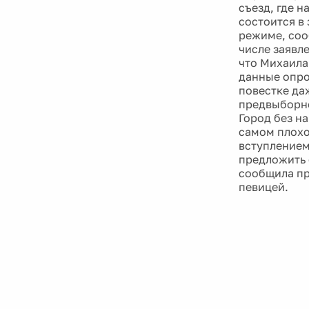
съезд, где 
состоится в
режиме, соо
числе заявл
что Михаила
данные опров
повестке да
предвыборно
Город без н
самом плохо
вступлением
предложить 
сообщила пр
певицей.