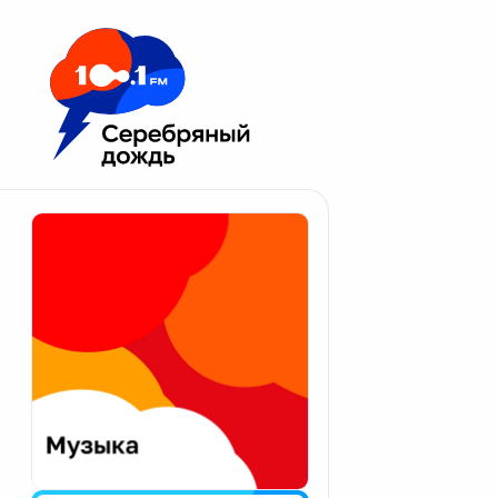
Москва 100.1 FM
Апатиты
Астрахань
Волгоград
Вологда
Екатеринбург
Иваново
Казань
Калининград
Калуга