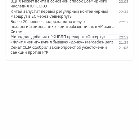
ВДНХ может войти в основной список Всемирного
23:05
наследия ЮНЕСКО
Китай запустит первый регулярный контейнерный
22:34
маршрут в ЕС через Севморпуть
Более 20 человек задержаны по делу о
22:12
незарегистрированных криптообменниках в «Москва-
Сити»
Минздрав добавил в ЖНВЛП препарат «Энхерту»
22:12
«Флит Лизинг» купил бывшую «дочку» Mercedes-Benz
21:39
Сенат США одобрил законопроект об ужесточении
21:08
санкций против РФ