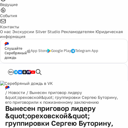
Ведущие
События
Контакты
О нас
Экскурсии
Silver Studio
Рекламодателям
Юридическая
информация
Слушайте
App Store
Google Play
Telegram App
Серебряный
дождь
12+
/
Новости
/
Вынесен приговор лидеру
&quot;ореховской&quot; группировки Сергею Буторину,
его приговорили к пожизненному заключению
Вынесен приговор лидеру
&quot;ореховской&quot;
группировки Сергею Буторину,