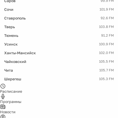
Саров
99.9 FM
Сочи
101.9 FM
Ставрополь
92.6 FM
Тверь
103.8 FM
Тюмень
91.2 FM
Усинск
100.9 FM
Ханты-Мансийск
102.0 FM
Чайковский
105.5 FM
Чита
105.7 FM
Шерегеш
105.3 FM
Расписание
Программы
Новости