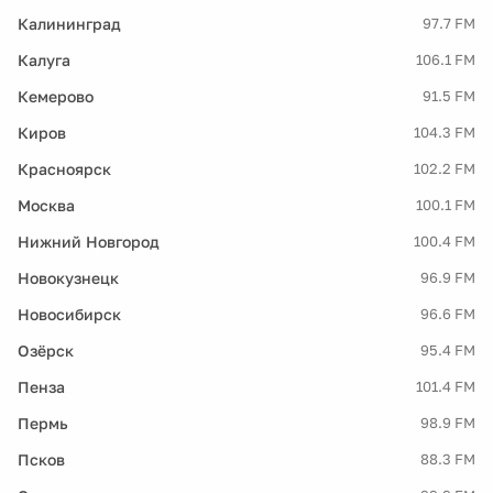
Калининград
97.7 FM
Калуга
106.1 FM
Кемерово
91.5 FM
Киров
104.3 FM
Красноярск
102.2 FM
Москва
100.1 FM
Нижний Новгород
100.4 FM
Новокузнецк
96.9 FM
Новосибирск
96.6 FM
Озёрск
95.4 FM
Пенза
101.4 FM
Пермь
98.9 FM
Псков
88.3 FM