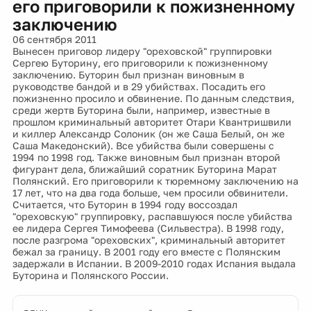
его приговорили к пожизненному
заключению
06 сентября 2011
Вынесен приговор лидеру "ореховской" группировки
Сергею Буторину, его приговорили к пожизненному
заключению. Буторин был признан виновным в
руководстве бандой и в 29 убийствах. Посадить его
пожизненно просило и обвинение. По данным следствия,
среди жертв Буторина были, например, известные в
прошлом криминальный авторитет Отари Квантришвили
и киллер Александр Солоник (он же Саша Белый, он же
Саша Македонский). Все убийства были совершены с
1994 по 1998 год. Также виновным был признан второй
фигурант дела, ближайший соратник Буторина Марат
Полянский. Его приговорили к тюремному заключению на
17 лет, что на два года больше, чем просили обвинители.
Считается, что Буторин в 1994 году воссоздал
"ореховскую" группировку, распавшуюся после убийства
ее лидера Сергея Тимофеева (Сильвестра). В 1998 году,
после разгрома "ореховских", криминальный авторитет
бежал за границу. В 2001 году его вместе с Полянским
задержали в Испании. В 2009-2010 годах Испания выдала
Буторина и Полянского России.