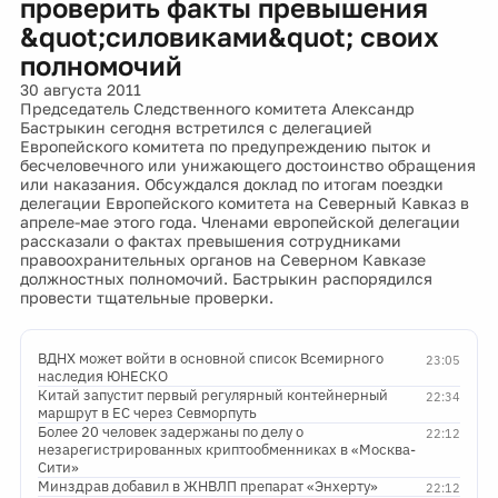
проверить факты превышения
&quot;силовиками&quot; своих
полномочий
30 августа 2011
Председатель Следственного комитета Александр
Бастрыкин сегодня встретился с делегацией
Европейского комитета по предупреждению пыток и
бесчеловечного или унижающего достоинство обращения
или наказания. Обсуждался доклад по итогам поездки
делегации Европейского комитета на Северный Кавказ в
апреле-мае этого года. Членами европейской делегации
рассказали о фактах превышения сотрудниками
правоохранительных органов на Северном Кавказе
должностных полномочий. Бастрыкин распорядился
провести тщательные проверки.
ВДНХ может войти в основной список Всемирного
23:05
наследия ЮНЕСКО
Китай запустит первый регулярный контейнерный
22:34
маршрут в ЕС через Севморпуть
Более 20 человек задержаны по делу о
22:12
незарегистрированных криптообменниках в «Москва-
Сити»
Минздрав добавил в ЖНВЛП препарат «Энхерту»
22:12