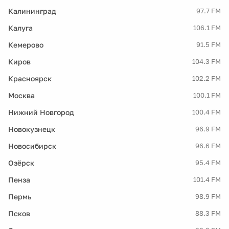
Калининград
97.7 FM
Калуга
106.1 FM
Кемерово
91.5 FM
Киров
104.3 FM
Красноярск
102.2 FM
Москва
100.1 FM
Нижний Новгород
100.4 FM
Новокузнецк
96.9 FM
Новосибирск
96.6 FM
Озёрск
95.4 FM
Пенза
101.4 FM
Пермь
98.9 FM
Псков
88.3 FM