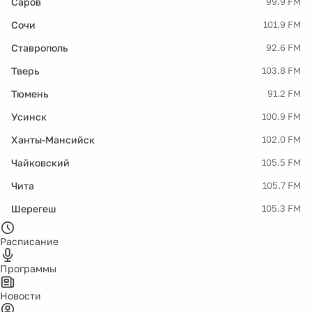
Саров
99.9 FM
Сочи
101.9 FM
Ставрополь
92.6 FM
Тверь
103.8 FM
Тюмень
91.2 FM
Усинск
100.9 FM
Ханты-Мансийск
102.0 FM
Чайковский
105.5 FM
Чита
105.7 FM
Шерегеш
105.3 FM
Расписание
Программы
Новости