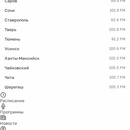
Саров
99.9 FM
Сочи
101.9 FM
Ставрополь
92.6 FM
Тверь
103.8 FM
Тюмень
91.2 FM
Усинск
100.9 FM
Ханты-Мансийск
102.0 FM
Чайковский
105.5 FM
Чита
105.7 FM
Шерегеш
105.3 FM
Расписание
Программы
Новости