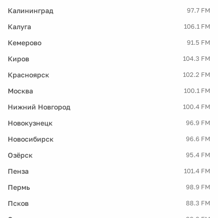
Калининград
97.7 FM
Калуга
106.1 FM
Кемерово
91.5 FM
Киров
104.3 FM
Красноярск
102.2 FM
Москва
100.1 FM
Нижний Новгород
100.4 FM
Новокузнецк
96.9 FM
Новосибирск
96.6 FM
Озёрск
95.4 FM
Пенза
101.4 FM
Пермь
98.9 FM
Псков
88.3 FM