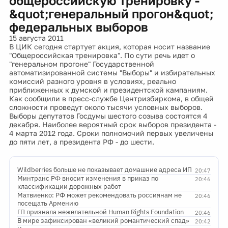
общероссийскую тренировку -
&quot;генеральный прогон&quot;
федеральных выборов
15 августа 2011
В ЦИК сегодня стартует акция, которая носит название
"Общероссийская тренировка". По сути речь идет о
"генеральном прогоне" Государственной
автоматизированной системы "Выборы" и избирательных
комиссий разного уровня в условиях, реально
приближенных к думской и президентской кампаниям.
Как сообщили в пресс-службе Центризбиркома, в общей
сложности проведут около тысячи условных выборов.
Выборы депутатов Госдумы шестого созыва состоятся 4
декабря. Наиболее вероятный срок выборов президента -
4 марта 2012 года. Сроки полномочий первых увеличены
до пяти лет, а президента РФ - до шести.
Wildberries больше не показывает домашние адреса ИП
20:47
Минтранс РФ вносит изменения в приказ по
20:46
классификации дорожных работ
Матвиенко: РФ может рекомендовать россиянам не
20:46
посещать Армению
ГП признала нежелательной Human Rights Foundation
20:46
В мире зафиксирован «великий романтический спад»
20:42