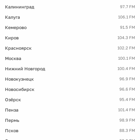
Калининград
97.7 FM
Калуга
106.1 FM
Кемерово
91.5 FM
Киров
104.3 FM
Красноярск
102.2 FM
Москва
100.1 FM
Нижний Новгород
100.4 FM
Новокузнецк
96.9 FM
Новосибирск
96.6 FM
Озёрск
95.4 FM
Пенза
101.4 FM
Пермь
98.9 FM
Псков
88.3 FM