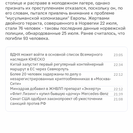
столице и расправе в молодежном лагере, однако
признать их преступлением отказался, поскольку он, по
его словам, пытался привлечь внимание к проблеме
"мусульманской колонизации" Европы. Жертвами
двойного теракта, совершенного в Норвегии 22 июля,
стали 76 человек - таковы последние данные норвежской
полиции, обнародованные 25 июля. Ранее считалось, что
погибли 93 человека.
ВДНХ может войти в основной список Всемирного
23:05
наследия ЮНЕСКО
Китай запустит первый регулярный контейнерный
22:34
маршрут в ЕС через Севморпуть
Более 20 человек задержаны по делу о
22:12
незарегистрированных криптообменниках в «Москва-
Сити»
Минздрав добавил в ЖНВЛП препарат «Энхерту»
22:12
«Флит Лизинг» купил бывшую «дочку» Mercedes-Benz
21:39
Сенат США одобрил законопроект об ужесточении
21:08
санкций против РФ