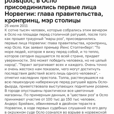
роз&quot; в Осло
присоединились первые лица
Норвегии: глава правительства,
кронпринц, мэр столицы
25 июля 2011
К сотне тысяч человек, которые собрались этим вечером
в Осло на площади перед столичной ратушей, после того
как прошел траурный "марш роз", присоединились
первые лица Норвегии: глава правительства, кронпринц,
мэр Осло. Как заявил премьер Йенс Столтенберг: "То
море людей, которое я вижу перед собой, и то тепло,
которое сегодня ощущается по всей стране, придает
уверенности. Зло может победить человека, но не целый
народ". "Теракт затрагивает всех и каждого. Очень точно
и очень жестоко нам показали, чего могут достигнуть
последствия действий всего лишь одного человека", -
отметил наследник престола. Толпа, растянувшаяся на
всю пешеходную набережную перед ратушей вдоль Осло-
фьорда, приветствовала выступающих поднятыми розами.
В городе опустошены практически все цветочные
магазины. По примерным данным, в "шествии роз" в Осло
принимают участие от 100 тыс до 150 тыс человек.
Андерс Брейвик, обвиняемый в двойном теракте в
Норвегии, в ходе первых судебных слушаний по его делу
в окружном суде Осло сознался во взрыве в норвежской