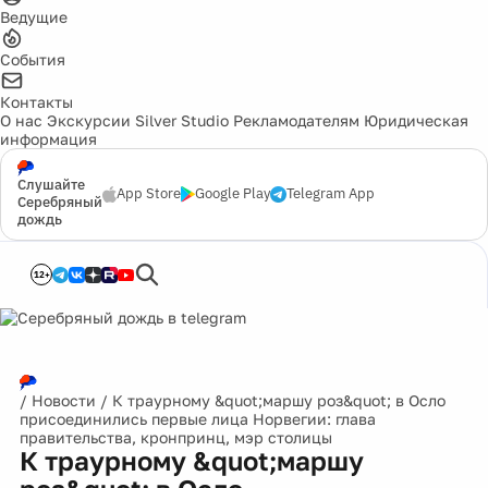
Ведущие
События
Контакты
О нас
Экскурсии
Silver Studio
Рекламодателям
Юридическая
информация
Слушайте
App Store
Google Play
Telegram App
Серебряный
дождь
12+
/
Новости
/
К траурному &quot;маршу роз&quot; в Осло
присоединились первые лица Норвегии: глава
правительства, кронпринц, мэр столицы
К траурному &quot;маршу