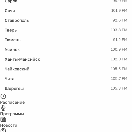
Саров
99.9 FM
Сочи
101.9 FM
Ставрополь
92.6 FM
Тверь
103.8 FM
Тюмень
91.2 FM
Усинск
100.9 FM
Ханты-Мансийск
102.0 FM
Чайковский
105.5 FM
Чита
105.7 FM
Шерегеш
105.3 FM
Расписание
Программы
Новости