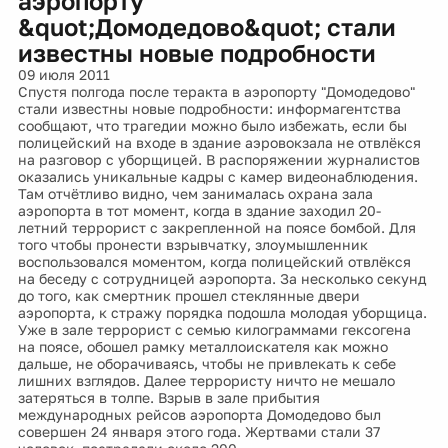
аэропорту
&quot;Домодедово&quot; стали
известны новые подробности
09 июля 2011
Спустя полгода после теракта в аэропорту "Домодедово"
стали известны новые подробности: информагентства
сообщают, что трагедии можно было избежать, если бы
полицейский на входе в здание аэровокзала не отвлёкся
на разговор с уборщицей. В распоряжении журналистов
оказались уникальные кадры с камер видеонаблюдения.
Там отчётливо видно, чем занималась охрана зала
аэропорта в тот момент, когда в здание заходил 20-
летний террорист с закрепленной на поясе бомбой. Для
того чтобы пронести взрывчатку, злоумышленник
воспользовался моментом, когда полицейский отвлёкся
на беседу с сотрудницей аэропорта. За несколько секунд
до того, как смертник прошел стеклянные двери
аэропорта, к стражу порядка подошла молодая уборщица.
Уже в зале террорист с семью килограммами гексогена
на поясе, обошел рамку металлоискателя как можно
дальше, не оборачиваясь, чтобы не привлекать к себе
лишних взглядов. Далее террористу ничто не мешало
затеряться в толпе. Взрыв в зале прибытия
международных рейсов аэропорта Домодедово был
совершен 24 января этого года. Жертвами стали 37