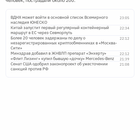
человек, пострадали около 200.
ВДНХ может войти в основной список Всемирного
23:05
наследия ЮНЕСКО
Китай запустит первый регулярный контейнерный
22:34
маршрут в ЕС через Севморпуть
Более 20 человек задержаны по делу о
22:12
незарегистрированных криптообменниках в «Москва-
Сити»
Минздрав добавил в ЖНВЛП препарат «Энхерту»
22:12
«Флит Лизинг» купил бывшую «дочку» Mercedes-Benz
21:39
Сенат США одобрил законопроект об ужесточении
21:08
санкций против РФ