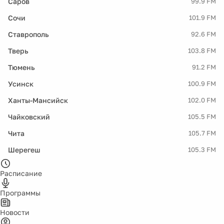
Саров
99.9 FM
Сочи
101.9 FM
Ставрополь
92.6 FM
Тверь
103.8 FM
Тюмень
91.2 FM
Усинск
100.9 FM
Ханты-Мансийск
102.0 FM
Чайковский
105.5 FM
Чита
105.7 FM
Шерегеш
105.3 FM
Расписание
Программы
Новости