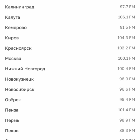
Калининград
97.7 FM
Калуга
106.1 FM
Кемерово
91.5 FM
Киров
104.3 FM
Красноярск
102.2 FM
Москва
100.1 FM
Нижний Новгород
100.4 FM
Новокузнецк
96.9 FM
Новосибирск
96.6 FM
Озёрск
95.4 FM
Пенза
101.4 FM
Пермь
98.9 FM
Псков
88.3 FM