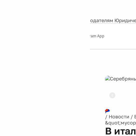
События
Контакты
О нас
Экскурсии
Silver Studio
Рекламодателям
Юридиче
Слушайте
App Store
Google Play
Telegram App
Серебряный
дождь
12+
Реклама
/
Новости
/
&quot;мусор
В ита