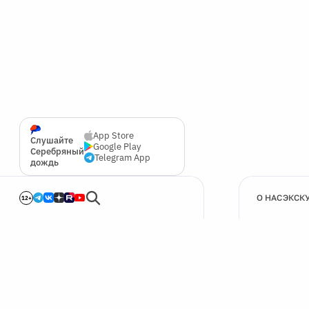
App Store
Слушайте
Google Play
Серебряный
Telegram App
дождь
О НАС
ЭКСК
12+