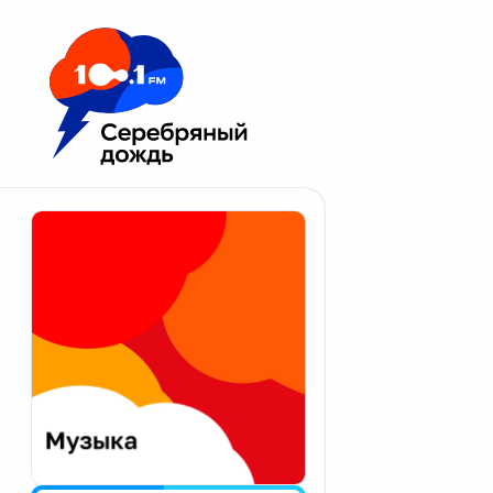
Москва 100.1 FM
Апатиты
Астрахань
Волгоград
Вологда
Екатеринбург
Иваново
Казань
Калининград
Калуга