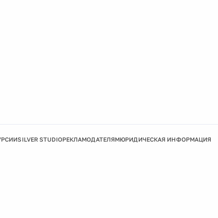
УРСИИ
SILVER STUDIO
РЕКЛАМОДАТЕЛЯМ
ЮРИДИЧЕСКАЯ ИНФОРМАЦИЯ