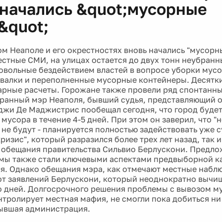
 начались &quot;мусорные
&quot;
ом Неаполе и его окрестностях вновь начались "мусорн
стные СМИ, на улицах остается до двух тонн неубранн
овольные бездействием властей в вопросе уборки мусо
валки и переполненные мусорные контейнеры. Десятки
рные расчеты. Горожане также провели ряд спонтанны
ранный мэр Неаполя, бывший судья, представляющий
джи Де Маджистрис пообещал сегодня, что город буде
мусора в течение 4-5 дней. При этом он заверил, что "
 не будут - планируется полностью задействовать уже 
изис", который разразился более трех лет назад, так 
 обещания правительства Сильвио Берлускони. Предл
мы также стали ключевыми аспектами предвыборной к
я. Однако обещания мэра, как отмечают местные наблю
от заявлений Берлускони, который неоднократно вычищ
о дней. Долгосрочного решения проблемы с вывозом м
нтролирует местная мафия, не смогли пока добиться н
бывшая администрация.