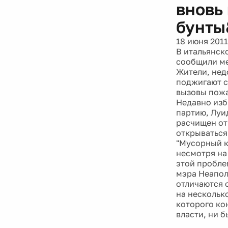
вновь
бунты
18 июня 2011
В итальянск
сообщили ме
Жители, нед
поджигают с
вызовы пожа
Недавно изб
партию, Луи
расчищен от 
открываться
"Мусорный кр
несмотря на
этой пробле
мэра Неапол
отличаются 
на нескольк
которого ко
власти, ни 