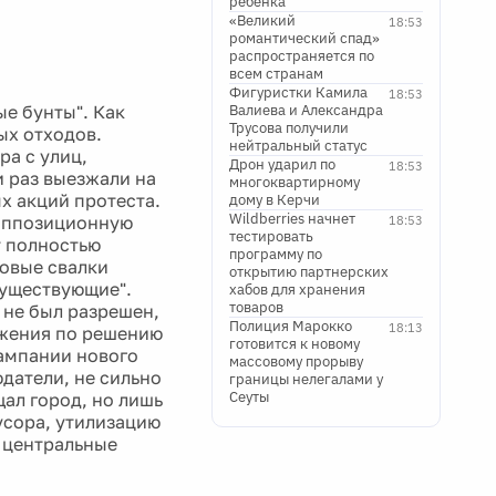
ребенка
«Великий
18:53
романтический спад»
распространяется по
всем странам
Фигуристки Камила
18:53
ые бунты". Как
Валиева и Александра
Трусова получили
ых отходов.
нейтральный статус
ра с улиц,
Дрон ударил по
18:53
 раз выезжали на
многоквартирному
х акций протеста.
дому в Керчи
Wildberries начнет
 оппозиционную
18:53
тестировать
т полностью
программу по
новые свалки
открытию партнерских
существующие".
хабов для хранения
товаров
и не был разрешен,
Полиция Марокко
18:13
ожения по решению
готовится к новому
ампании нового
массовому прорыву
датели, не сильно
границы нелегалами у
Сеуты
ал город, но лишь
усора, утилизацию
и центральные