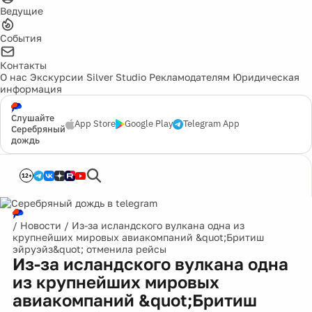
Ведущие
События
Контакты
О нас
Экскурсии
Silver Studio
Рекламодателям
Юридическая
информация
Слушайте
App Store
Google Play
Telegram App
Серебряный
дождь
12+
/
Новости
/
Из-за исландского вулкана одна из
крупнейших мировых авиакомпаний &quot;Бритиш
эйруэйз&quot; отменила рейсы
Из-за исландского вулкана одна
из крупнейших мировых
авиакомпаний &quot;Бритиш