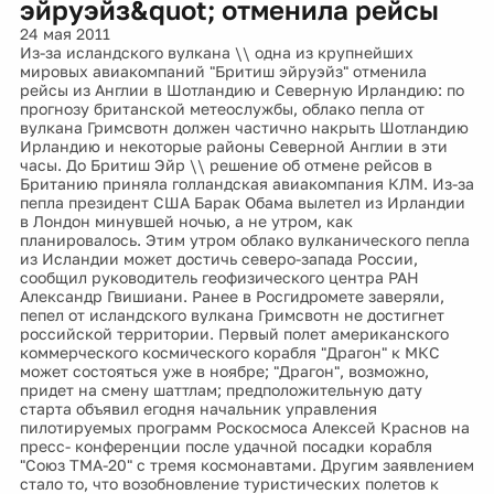
эйруэйз&quot; отменила рейсы
24 мая 2011
Из-за исландского вулкана \\ одна из крупнейших
мировых авиакомпаний "Бритиш эйруэйз" отменила
рейсы из Англии в Шотландию и Северную Ирландию: по
прогнозу британской метеослужбы, облако пепла от
вулкана Гримсвотн должен частично накрыть Шотландию
Ирландию и некоторые районы Северной Англии в эти
часы. До Бритиш Эйр \\ решение об отмене рейсов в
Британию приняла голландская авиакомпания КЛМ. Из-за
пепла президент США Барак Обама вылетел из Ирландии
в Лондон минувшей ночью, а не утром, как
планировалось. Этим утром облако вулканического пепла
из Исландии может достичь северо-запада России,
сообщил руководитель геофизического центра РАН
Александр Гвишиани. Ранее в Росгидромете заверяли,
пепел от исландского вулкана Гримсвотн не достигнет
российской территории. Первый полет американского
коммерческого космического корабля "Драгон" к МКС
может состояться уже в ноябре; "Драгон", возможно,
придет на смену шаттлам; предположительную дату
старта объявил егодня начальник управления
пилотируемых программ Роскосмоса Алексей Краснов на
пресс- конференции после удачной посадки корабля
"Союз ТМА-20" с тремя космонавтами. Другим заявлением
стало то, что возобновление туристических полетов к