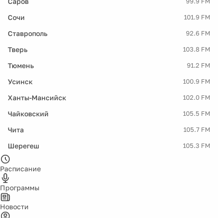
Саров
99.9 FM
Сочи
101.9 FM
Ставрополь
92.6 FM
Тверь
103.8 FM
Тюмень
91.2 FM
Усинск
100.9 FM
Ханты-Мансийск
102.0 FM
Чайковский
105.5 FM
Чита
105.7 FM
Шерегеш
105.3 FM
Расписание
Программы
Новости