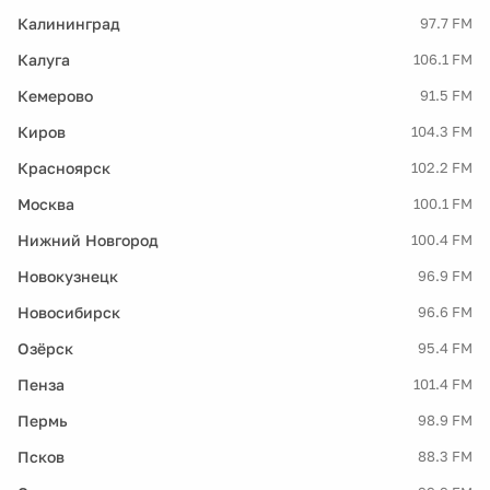
Калининград
97.7 FM
Калуга
106.1 FM
Кемерово
91.5 FM
Киров
104.3 FM
Красноярск
102.2 FM
Москва
100.1 FM
Нижний Новгород
100.4 FM
Новокузнецк
96.9 FM
Новосибирск
96.6 FM
Озёрск
95.4 FM
Пенза
101.4 FM
Пермь
98.9 FM
Псков
88.3 FM