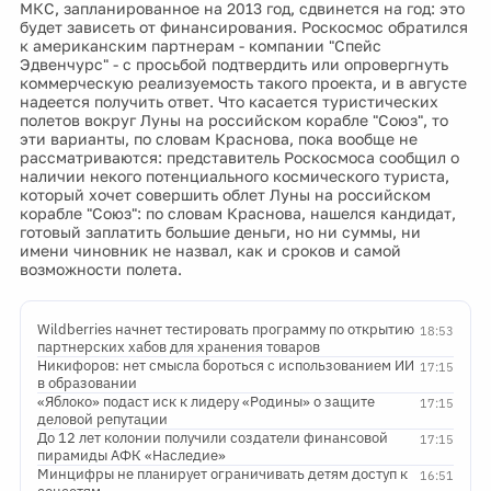
МКС, запланированное на 2013 год, сдвинется на год: это
будет зависеть от финансирования. Роскосмос обратился
к американским партнерам - компании "Спейс
Эдвенчурс" - с просьбой подтвердить или опровергнуть
коммерческую реализуемость такого проекта, и в августе
надеется получить ответ. Что касается туристических
полетов вокруг Луны на российском корабле "Союз", то
эти варианты, по словам Краснова, пока вообще не
рассматриваются: представитель Роскосмоса сообщил о
наличии некого потенциального космического туриста,
который хочет совершить облет Луны на российском
корабле "Союз": по словам Краснова, нашелся кандидат,
готовый заплатить большие деньги, но ни суммы, ни
имени чиновник не назвал, как и сроков и самой
возможности полета.
Wildberries начнет тестировать программу по открытию
18:53
партнерских хабов для хранения товаров
Никифоров: нет смысла бороться с использованием ИИ
17:15
в образовании
«Яблоко» подаст иск к лидеру «Родины» о защите
17:15
деловой репутации
До 12 лет колонии получили создатели финансовой
17:15
пирамиды АФК «Наследие»
Минцифры не планирует ограничивать детям доступ к
16:51