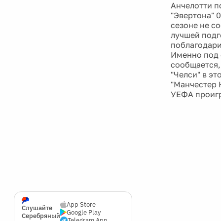
Анчелотти п
"Эвертона" 0
сезоне не с
лучшей подг
поблагодарит
Именно под 
сообщается,
"Челси" в эт
"Манчестер 
УЕФА проигр
App Store
Слушайте
Google Play
Серебряный
Telegram App