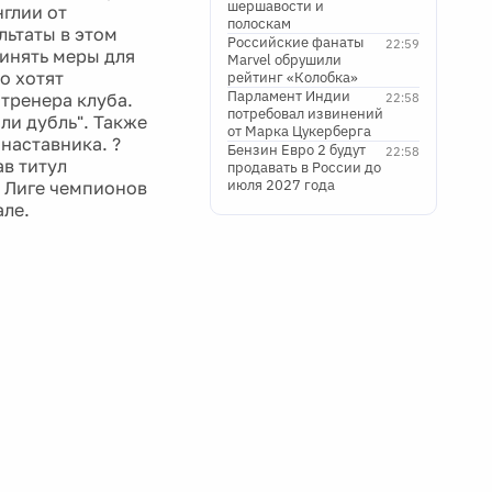
шершавости и
глии от
полоскам
льтаты в этом
Российские фанаты
22:59
инять меры для
Marvel обрушили
о хотят
рейтинг «Колобка»
Парламент Индии
 тренера клуба.
22:58
потребовал извинений
ли дубль". Также
от Марка Цукерберга
наставника. ?
Бензин Евро 2 будут
22:58
ав титул
продавать в России до
июля 2027 года
в Лиге чемпионов
ле.