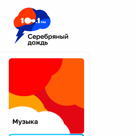
Москва 100.1 FM
Апатиты
Астрахань
Волгоград
Вологда
Екатеринбург
Иваново
Казань
Калининград
Калуга