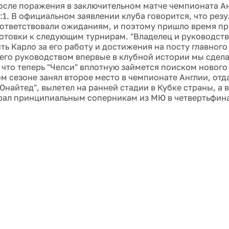
осле поражения в заключительном матче чемпионата Ан
:1. В официальном заявлении клуба говорится, что резу
оответствовали ожиданиям, и поэтому пришло время пр
отовки к следующим турнирам. "Владелец и руководств
ь Карло за его работу и достижения на посту главного
его руководством впервые в клубной истории мы сдела
 что теперь "Челси" вплотную займется поиском нового 
ом сезоне занял второе место в чемпионате Англии, отд
Юнайтед", вылетел на ранней стадии в Кубке страны, а 
ал принципиальным соперникам из МЮ в четвертьфина