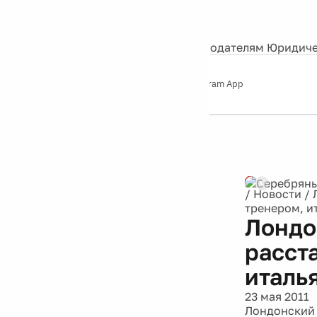
События
Контакты
О нас
Экскурсии
Silver Studio
Рекламодателям
Юридиче
Слушайте
App Store
Google Play
Telegram App
Серебряный
дождь
12+
Реклама
/
Новости
/
тренером, и
Лондо
расст
италь
23 мая 2011
Лондонский 