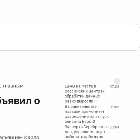
с главным
Цены на места в
07:08
российских центрах
обработки данных
бъявил о
резко выросли
В правительстве
07:08
назвали временным
разрешение на выпуск
бензина Евро-2
Эксперт «Серебряного
23:04
дождя» рекомендует
тальянцем Карло
выбирать арбузы по