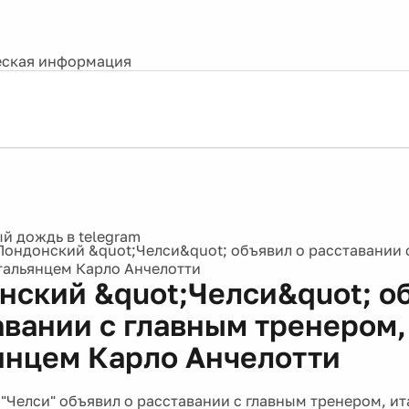
ская информация
Лондонский &quot;Челси&quot; объявил о расставании 
тальянцем Карло Анчелотти
нский &quot;Челси&quot; о
авании с главным тренером,
янцем Карло Анчелотти
"Челси" объявил о расставании с главным тренером, и