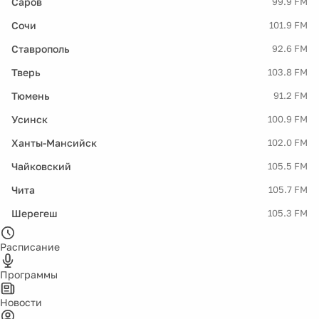
Саров
99.9 FM
Сочи
101.9 FM
Ставрополь
92.6 FM
Тверь
103.8 FM
Тюмень
91.2 FM
Усинск
100.9 FM
Ханты-Мансийск
102.0 FM
Чайковский
105.5 FM
Чита
105.7 FM
Шерегеш
105.3 FM
Расписание
Программы
Новости