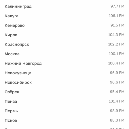
Калининград
97.7 FM
Калуга
106.1 FM
Кемерово
91.5 FM
Киров
104.3 FM
Красноярск
102.2 FM
Москва
100.1 FM
Нижний Новгород
100.4 FM
Новокузнецк
96.9 FM
Новосибирск
96.6 FM
Озёрск
95.4 FM
Пенза
101.4 FM
Пермь
98.9 FM
Псков
88.3 FM