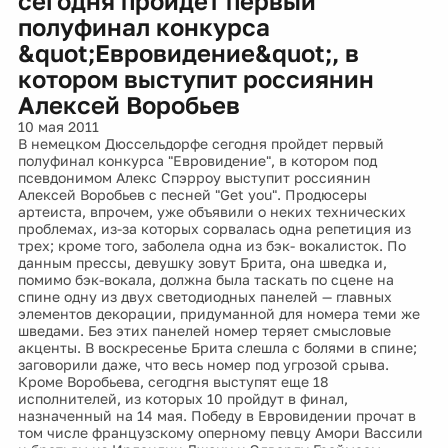
сегодня пройдет первый
полуфинал конкурса
&quot;Евровидение&quot;, в
котором выступит россиянин
Алексей Воробьев
10 мая 2011
В немецком Дюссельдорфе сегодня пройдет первый
полуфинал конкурса "Евровидение", в котором под
псевдонимом Алекс Спэрроу выступит россиянин
Алексей Воробьев с песней "Get you". Продюсеры
артеиста, впрочем, уже объявили о неких технических
проблемах, из-за которых сорвалась одна репетиция из
трех; кроме того, заболела одна из бэк- вокалисток. По
данным прессы, девушку зовут Брита, она шведка и,
помимо бэк-вокала, должна была таскать по сцене на
спине одну из двух светодиодных панелей — главных
элементов декорации, придуманной для номера теми же
шведами. Без этих панелей номер теряет смысловые
акценты. В воскресенье Брита слешла с болями в спине;
заговорили даже, что весь номер под угрозой срыва.
Кроме Воробьева, сегодгня выступят еще 18
исполнителей, из которых 10 пройдут в финал,
назначенный на 14 мая. Победу в Евровидении прочат в
том числе французскому оперному певцу Амори Вассили