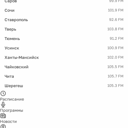
Саров
99.9 FM
Сочи
101.9 FM
Ставрополь
92.6 FM
Тверь
103.8 FM
Тюмень
91.2 FM
Усинск
100.9 FM
Ханты-Мансийск
102.0 FM
Чайковский
105.5 FM
Чита
105.7 FM
Шерегеш
105.3 FM
Расписание
Программы
Новости