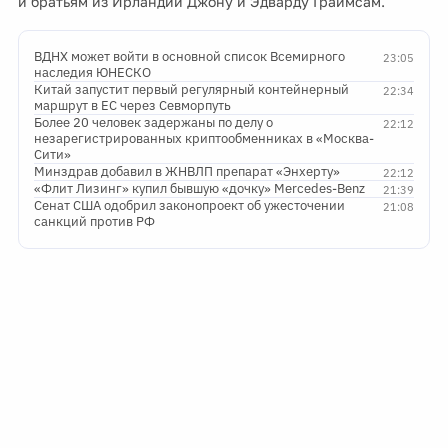
и братьям из Ирландии Джону и Эдварду Граймсам.
ВДНХ может войти в основной список Всемирного
23:05
наследия ЮНЕСКО
Китай запустит первый регулярный контейнерный
22:34
маршрут в ЕС через Севморпуть
Более 20 человек задержаны по делу о
22:12
незарегистрированных криптообменниках в «Москва-
Сити»
Минздрав добавил в ЖНВЛП препарат «Энхерту»
22:12
«Флит Лизинг» купил бывшую «дочку» Mercedes-Benz
21:39
Сенат США одобрил законопроект об ужесточении
21:08
санкций против РФ