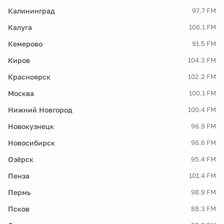
Калининград
97.7 FM
Калуга
106.1 FM
Кемерово
91.5 FM
Киров
104.3 FM
Красноярск
102.2 FM
Москва
100.1 FM
Нижний Новгород
100.4 FM
Новокузнецк
96.9 FM
Новосибирск
96.6 FM
Озёрск
95.4 FM
Пенза
101.4 FM
Пермь
98.9 FM
Псков
88.3 FM