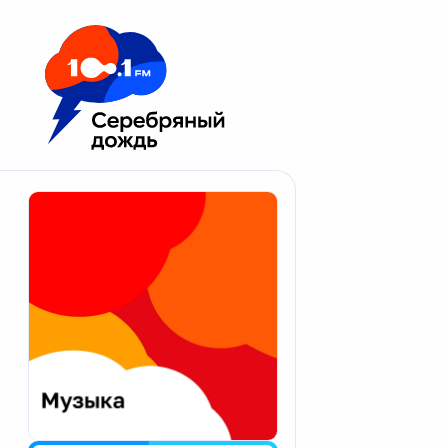
Москва 100.1 FM
Апатиты
Астрахань
Волгоград
Вологда
Екатеринбург
Иваново
Казань
Калининград
Калуга