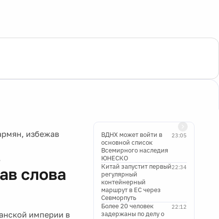
армян, избежав
ВДНХ может войти в
23:05
основной список
Всемирного наследия
в
ЮНЕСКО
Китай запустит первый
22:34
ав слова
регулярный
контейнерный
маршрут в ЕС через
Севморпуть
Более 20 человек
22:12
манской империи в
задержаны по делу о