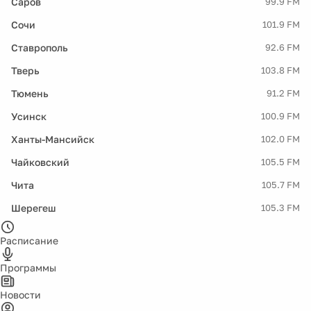
Саров
99.9 FM
Сочи
101.9 FM
Ставрополь
92.6 FM
Тверь
103.8 FM
Тюмень
91.2 FM
Усинск
100.9 FM
Ханты-Мансийск
102.0 FM
Чайковский
105.5 FM
Чита
105.7 FM
Шерегеш
105.3 FM
Расписание
Программы
Новости