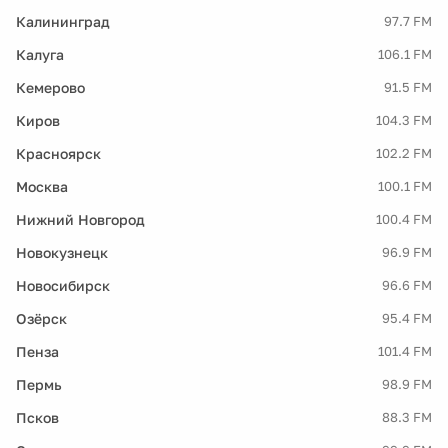
Калининград
97.7 FM
Калуга
106.1 FM
Кемерово
91.5 FM
Киров
104.3 FM
Красноярск
102.2 FM
Москва
100.1 FM
Нижний Новгород
100.4 FM
Новокузнецк
96.9 FM
Новосибирск
96.6 FM
Озёрск
95.4 FM
Пенза
101.4 FM
Пермь
98.9 FM
Псков
88.3 FM