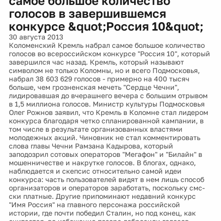
самое большое количество
голосов в завершившемся
конкурсе &quot;Россия 10&quot;
30 августа 2013
Коломенский Кремль набрал самое большое количество
голосов во всероссийском конкурсе "Россия 10", который
завершился час назад. Кремль, который называют
символом не только Коломны, но и всего Подмосковья,
набрал 38 603 629 голосов - примерно на 400 тысяч
больше, чем грозненская мечеть "Сердце Чечни",
лидировавшая до вчерашнего вечера с большим отрывом
в 1,5 миллиона голосов. Министр культуры Подмосковья
Олег Рожнов заявил, что Кремль в Коломне стал лидером
конкурса благодаря четко спланированной кампании, в
том числе в результате организованных властями
молодежных акций. Чиновник не стал комментировать
слова главы Чечни Рамзана Кадырова, который
заподозрил сотовых операторов "Мегафон" и "Билайн" в
мошенничестве и накрутке голосов. В блогах, однако,
наблюдается и скепсис относительно самой идеи
конкурса: часть пользователей видят в нем лишь способ
организаторов и операторов заработать, поскольку смс-
ски платные. Другие припоминают недавний конкурс
"Имя Россия" на главного персонажа российской
истории, где почти победил Сталин, но под конец, как