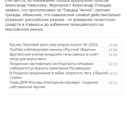
считается, во избежание позора добросили голосов
Александу Невскому. Журналист Александр Плющев
заявил, что проголосовал за "Сердце Чечни", причем
трижды, объяснив, что кавказский символ действительно
отражает российские реалии - от вливания гигантских
средств в Кавказ и до избиения полицейского на
московском рынке.
Руслан Терновой взял свое второе золото ЧЕ-2026
23:08
YouTube заблокировал каналы «Русской общины»
23:08
Британские ученые внедрили гены свиньи в салат-
22:53
латук для вкуса мяса
Лишенная сертификата эксплуатанта «Ижавиа»
22:53
собирается устранить замечания Росавиации
В Лондоне предложили в пабах запретить пить у барной
22:51
стойки
Глава ДУМ Москвы Аляутдинов опроверг создание
22:51
собственной партии