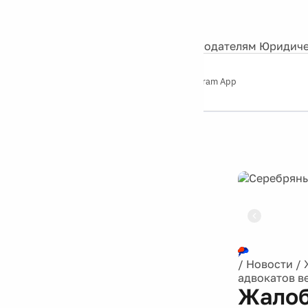
События
Контакты
О нас
Экскурсии
Silver Studio
Рекламодателям
Юридиче
Слушайте
App Store
Google Play
Telegram App
Серебряный
дождь
12+
Реклама
/
Новости
/
адвокатов в
Жалоб