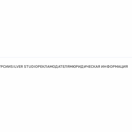
УРСИИ
SILVER STUDIO
РЕКЛАМОДАТЕЛЯМ
ЮРИДИЧЕСКАЯ ИНФОРМАЦИЯ