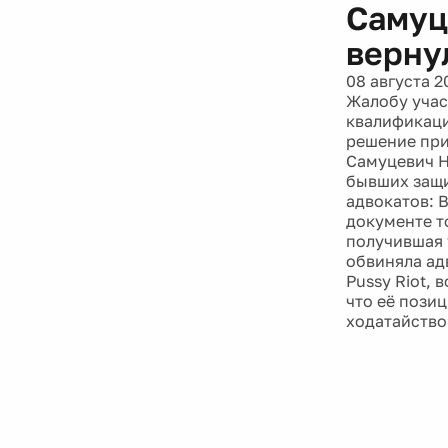
Самуц
верну
08 августа 2
Жалобу учас
квалификаци
решение при
Самуцевич Н
бывших защи
адвокатов: 
документе т
получившая 
обвиняла ад
Pussy Riot, 
что её пози
ходатайство