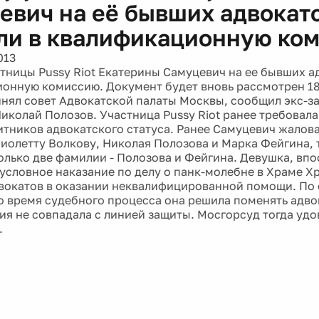
евич на её бывших адвокат
ли в квалификационную ко
013
тницы Pussy Riot Екатерины Самуцевич на ее бывших а
онную комиссию. Документ будет вновь рассмотрен 18
нял совет Адвокатской палаты Москвы, сообщил экс-з
иколай Полозов. Участница Pussy Riot ранее требовала
тников адвокатского статуса. Ранее Самуцевич жалова
Виолетту Волкову, Николая Полозова и Марка Фейгина, 
олько две фамилии - Полозова и Фейгина. Девушка, вп
условное наказание по делу о панк-молебне в Храме Х
вокатов в оказании неквалифицированной помощи. По
во время судебного процесса она решила поменять адвок
ция не совпадала с линией защиты. Мосгорсуд тогда уд
.