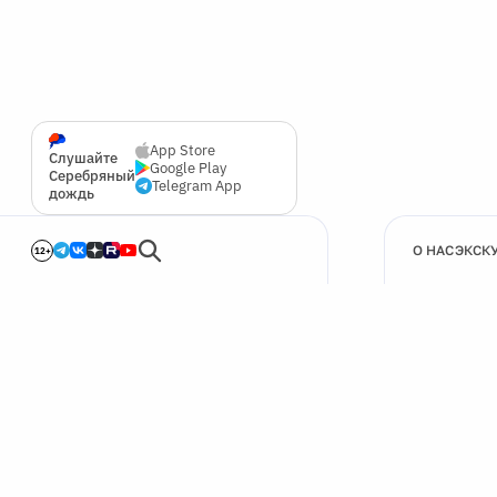
App Store
Слушайте
Google Play
Серебряный
Telegram App
дождь
О НАС
ЭКСК
12+