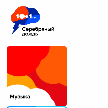
Москва 100.1 FM
Апатиты
Астрахань
Волгоград
Вологда
Екатеринбург
Иваново
Казань
Калининград
Калуга