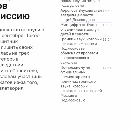
Books получил четыре
ов
года условно
Аэропорт Внуково стал
13:30
миссию
владельцем части
акций Домодедово
Минцифры не будет
13:30
двокатов вернули в
ограничивать доступ
детей в соцсети
 сентября. Такое
Громкий звук, который
13:04
ащитник
слышали в Москве и
 лишить своих
Подмосковье,
лась на трех
объясняют пролетом
сверхзвукового
теперь в
самолета
оследствии
По-прежнему нет
12:31
риста Спасителя,
официальных
 словам участницы
комментариев о
причинах громкого
атов из-за того,
звука, который
овлетворил
слышали почти по всей
Москве и
Подмосковью