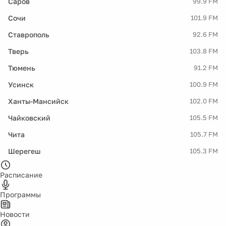
Саров
99.9 FM
Сочи
101.9 FM
Ставрополь
92.6 FM
Тверь
103.8 FM
Тюмень
91.2 FM
Усинск
100.9 FM
Ханты-Мансийск
102.0 FM
Чайковский
105.5 FM
Чита
105.7 FM
Шерегеш
105.3 FM
Расписание
Программы
Новости