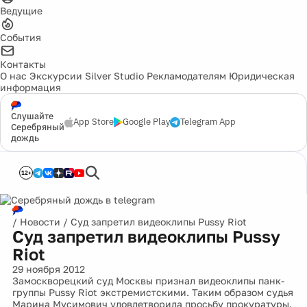
Ведущие
События
Контакты
О нас
Экскурсии
Silver Studio
Рекламодателям
Юридическая
информация
Слушайте
App Store
Google Play
Telegram App
Серебряный
дождь
12+
/
Новости
/
Суд запретил видеоклипы Pussy Riot
Суд запретил видеоклипы Pussy
Riot
29 ноября 2012
Замоскворецкий суд Москвы признал видеоклипы панк-
группы Pussy Riot экстремистскими. Таким образом судья
Марина Мусимович удовлетворила просьбу прокуратуры.