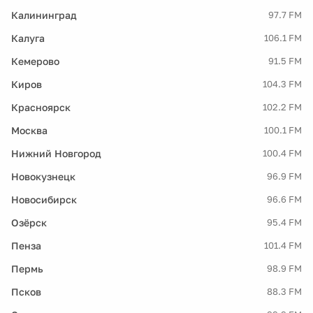
Калининград
97.7 FM
Калуга
106.1 FM
Кемерово
91.5 FM
Киров
104.3 FM
Красноярск
102.2 FM
Москва
100.1 FM
Нижний Новгород
100.4 FM
Новокузнецк
96.9 FM
Новосибирск
96.6 FM
Озёрск
95.4 FM
Пенза
101.4 FM
Пермь
98.9 FM
Псков
88.3 FM