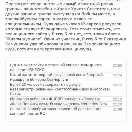
Под запрет попал не только самый известный ролик
группы - панк-молебен в Храме Христа Спасителя, но и
другие записи: группа выступала на Лобном месте, в
троллейбусном парке, в метро и рядом со
спецприемником. Судя даже указал IP-адреса ресурсов,
которые следует блокировать. Хотя стоит отметить, что
полноценного сайта у Pussy Riot нет, есть только блог в
"Живом журнале". Одна из участниц Pussy Riot Екатерина
Самуцевич уже обжаловала решение Замоскворецкого
суда, посчитав его проявлением цензуры.
ВДНХ может войти в основной список Всемирного
23:05
наследия ЮНЕСКО
Китай запустит первый регулярный контейнерный
22:34
маршрут в ЕС через Севморпуть
Более 20 человек задержаны по делу о
22:12
незарегистрированных криптообменниках в «Москва-
Сити»
Минздрав добавил в ЖНВЛП препарат «Энхерту»
22:12
«Флит Лизинг» купил бывшую «дочку» Mercedes-Benz
21:39
Сенат США одобрил законопроект об ужесточении
21:08
санкций против РФ