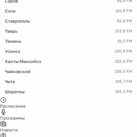
Саров
99.9 FM
Сочи
101.9 FM
Ставрополь
92.6 FM
Тверь
103.8 FM
Тюмень
91.2 FM
Усинск
100.9 FM
Ханты-Мансийск
102.0 FM
Чайковский
105.5 FM
Чита
105.7 FM
Шерегеш
105.3 FM
Расписание
Программы
Новости