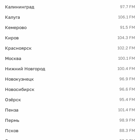
Калининград
97.7 FM
Калуга
106.1 FM
Кемерово
91.5 FM
Киров
104.3 FM
Красноярск
102.2 FM
Москва
100.1 FM
Нижний Новгород
100.4 FM
Новокузнецк
96.9 FM
Новосибирск
96.6 FM
Озёрск
95.4 FM
Пенза
101.4 FM
Пермь
98.9 FM
Псков
88.3 FM