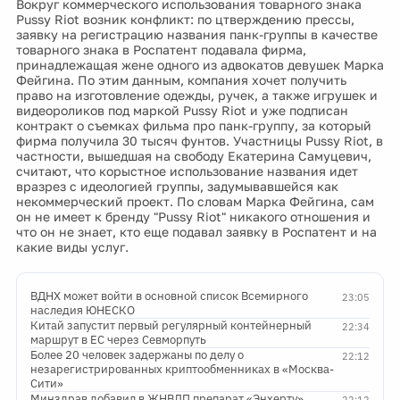
Вокруг коммерческого использования товарного знака
Pussy Riot возник конфликт: по цтверждению прессы,
заявку на регистрацию названия панк-группы в качестве
товарного знака в Роспатент подавала фирма,
принадлежащая жене одного из адвокатов девушек Марка
Фейгина. По этим данным, компания хочет получить
право на изготовление одежды, ручек, а также игрушек и
видеороликов под маркой Pussy Riot и уже подписан
контракт о съемках фильма про панк-группу, за который
фирма получила 30 тысяч фунтов. Участницы Pussy Riot, в
частности, вышедшая на свободу Екатерина Самуцевич,
считают, что корыстное использование названия идет
вразрез с идеологией группы, задумывавшейся как
некоммерческий проект. По словам Марка Фейгина, сам
он не имеет к бренду "Pussy Riot" никакого отношения и
что он не знает, кто еще подавал заявку в Роспатент и на
какие виды услуг.
ВДНХ может войти в основной список Всемирного
23:05
наследия ЮНЕСКО
Китай запустит первый регулярный контейнерный
22:34
маршрут в ЕС через Севморпуть
Более 20 человек задержаны по делу о
22:12
незарегистрированных криптообменниках в «Москва-
Сити»
Минздрав добавил в ЖНВЛП препарат «Энхерту»
22:12