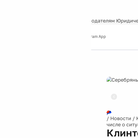
События
Контакты
О нас
Экскурсии
Silver Studio
Рекламодателям
Юридиче
Слушайте
App Store
Google Play
Telegram App
Серебряный
дождь
12+
Реклама
/
Новости
/
числе о сит
Клинт