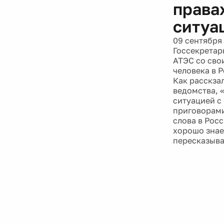
правах
ситуа
09 сентября
Госсекретар
АТЭС со сво
человека в Р
Как расскза
ведомства, 
ситуацией с
приговорами
слова в Рос
хорошо знает
пересказыва