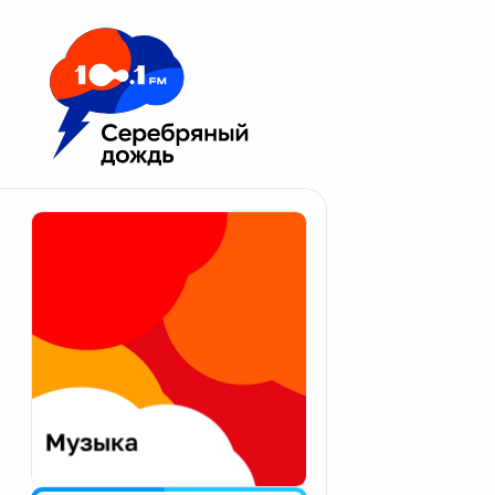
Москва 100.1 FM
Апатиты
Астрахань
Волгоград
Вологда
Екатеринбург
Иваново
Казань
Калининград
Калуга