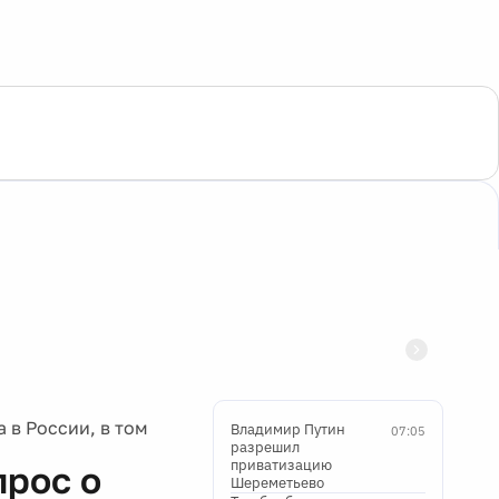
 в России, в том
Владимир Путин
07:05
разрешил
приватизацию
прос о
Шереметьево