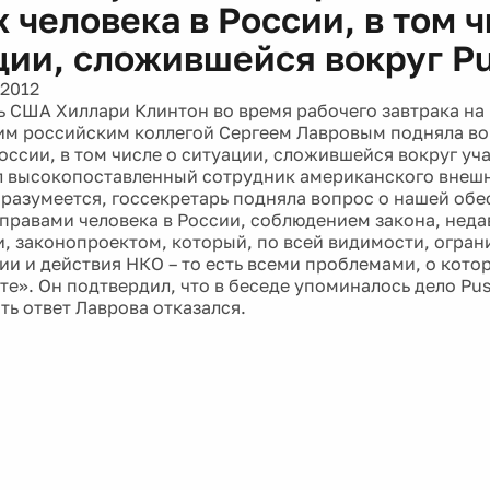
 человека в России, в том ч
ции, сложившейся вокруг Pu
 2012
ь США Хиллари Клинтон во время рабочего завтрака на
им российским коллегой Сергеем Лавровым подняла во
оссии, в том числе о ситуации, сложившейся вокруг уча
л высокопоставленный сотрудник американского внеш
«разумеется, госсекретарь подняла вопрос о нашей об
 правами человека в России, соблюдением закона, нед
, законопроектом, который, по всей видимости, огран
сии и действия НКО – то есть всеми проблемами, о кото
е». Он подтвердил, что в беседе упоминалось дело Pus
ть ответ Лаврова отказался.