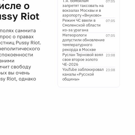
Т.н. бомбилам
07:05
исле о
запретят таксовать на
вокзалах Москвы и в
ssy Riot
аэропорту «Внуково»
Режим ЧС ввели в
07:05
Смоленской области
 полях саммита
из-за урагана
Метеорологи
прос о правах
07:05
допустили обновление
стниц Pussy Riot.
температурного
неполитического
рекорда в Москве
еспокоенности
Руслан Терновой взял
23:08
свое второе золото
авними
ЧЕ-2026
ичит свободу
YouTube заблокировал
23:08
рых вы очень
каналы «Русской
sy Riot, однако
общины»