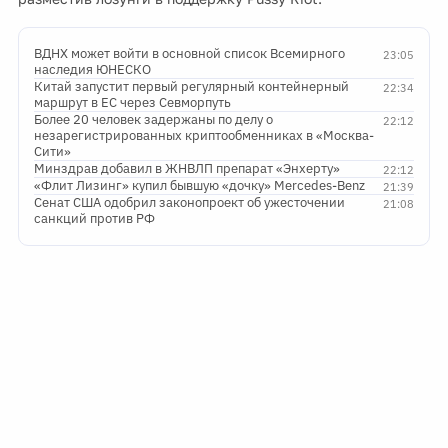
ВДНХ может войти в основной список Всемирного
23:05
наследия ЮНЕСКО
Китай запустит первый регулярный контейнерный
22:34
маршрут в ЕС через Севморпуть
Более 20 человек задержаны по делу о
22:12
незарегистрированных криптообменниках в «Москва-
Сити»
Минздрав добавил в ЖНВЛП препарат «Энхерту»
22:12
«Флит Лизинг» купил бывшую «дочку» Mercedes-Benz
21:39
Сенат США одобрил законопроект об ужесточении
21:08
санкций против РФ