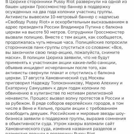
В Цюрихе сторонники Pussy Riot развернули на одной из
башен церкви Гроссмюнстер баннер в поддержку
осужденных на два года колонии участниц группы.
Активисты вывесили 10-метровый баннер с надписью
«Свободу Pussy Riot» и оскорбительным высказыванием в
адрес президента России Владимира Путина с балкона
церкви на высоте 50 метров. Сотрудники Гроссмюнстер
вызвали полицию. Вместе с тем акция, как сообщается,
продолжалась чуть меньше часа. Полицейские попросили
сторонников панк-группы спуститься со словами: «Все,
вы закончили свою пиар-акцию, пожалуйста, снимите
маски». В полиции Цюриха заявили, что не будут
применять к участникам акции какие-либо санкции,
объявив инцидент исчерпанным после того, как
активисты свернули плакат и спустились с балкона
церкви. 17 августа Хамовнический суд Москвы
приговорил Надежду Толоконникову, Марию Алехину и
Екатерину Самуцевич к двум годам колонии по
обвинению в хулиганстве по мотивам религиозной
ненависти. Процесс вызвал волну протестов в России и
за рубежом. В ряде соборов европейских городов, в том
числе в Вене и Кельне, прошли акции с требованием
освободить девушек. Российские и мировые звезды шоу-
бизнеса заявили о поддержке группы, выразив сомнения
в объективности суда. Утром хакеры взломали сайт
Хамовнического суда, изменив названия разделов и
разместив лозунги в поддержку Pussy Riot.