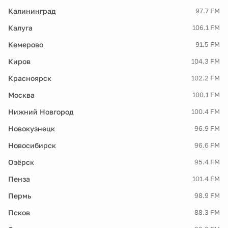
Калининград
97.7 FM
Калуга
106.1 FM
Кемерово
91.5 FM
Киров
104.3 FM
Красноярск
102.2 FM
Москва
100.1 FM
Нижний Новгород
100.4 FM
Новокузнецк
96.9 FM
Новосибирск
96.6 FM
Озёрск
95.4 FM
Пенза
101.4 FM
Пермь
98.9 FM
Псков
88.3 FM