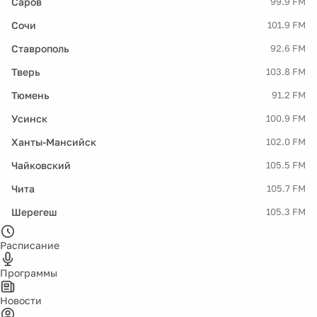
Саров
99.9 FM
Сочи
101.9 FM
Ставрополь
92.6 FM
Тверь
103.8 FM
Тюмень
91.2 FM
Усинск
100.9 FM
Ханты-Мансийск
102.0 FM
Чайковский
105.5 FM
Чита
105.7 FM
Шерегеш
105.3 FM
Расписание
Программы
Новости