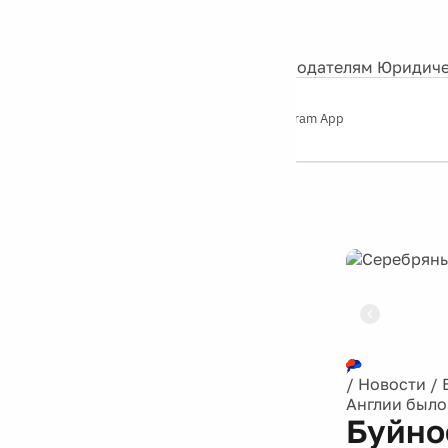
События
Контакты
О нас
Экскурсии
Silver Studio
Рекламодателям
Юридиче
Слушайте
App Store
Google Play
Telegram App
Серебряный
дождь
12+
Реклама
/
Новости
/
Англии было
Буйно