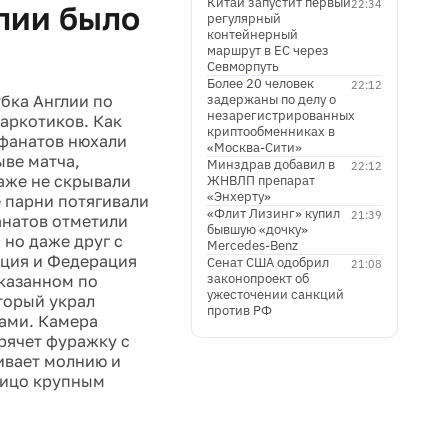
Китай запустит первый
22:34
лии было
регулярный
контейнерный
маршрут в ЕС через
Севморпуть
Более 20 человек
22:12
бка Англии по
задержаны по делу о
незарегистрированных
наркотиков. Как
криптообменниках в
 фанатов нюхали
«Москва-Сити»
ыве матча,
Минздрав добавил в
22:12
аже не скрывали
ЖНВЛП препарат
«Энхерту»
е парни потягивали
«Флит Лизинг» купил
21:39
фанатов отметили
бывшую «дочку»
 но даже друг с
Mercedes-Benz
иция и Федерация
Сенат США одобрил
21:08
законопроект об
оказанном по
ужесточении санкций
торый украл
против РФ
тами. Камера
рячет фуражку с
ивает молнию и
 лицо крупным