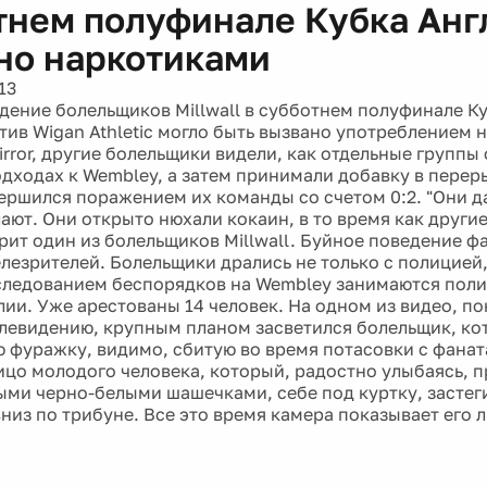
тнем полуфинале Кубка Анг
но наркотиками
13
дение болельщиков Millwall в субботнем полуфинале Ку
тив Wigan Athletic могло быть вызвано употреблением 
irror, другие болельщики видели, как отдельные группы
одходах к Wembley, а затем принимали добавку в перер
ершился поражением их команды со счетом 0:2. "Они д
лают. Они открыто нюхали кокаин, в то время как други
орит один из болельщиков Millwall. Буйное поведение 
лезрителей. Болельщики дрались не только с полицией,
следованием беспорядков на Wembley занимаются пол
лии. Уже арестованы 14 человек. На одном из видео, п
левидению, крупным планом засветился болельщик, ко
 фуражку, видимо, сбитую во время потасовки с фана
ицо молодого человека, который, радостно улыбаясь, п
ми черно-белыми шашечками, себе под куртку, застег
вниз по трибуне. Все это время камера показывает его