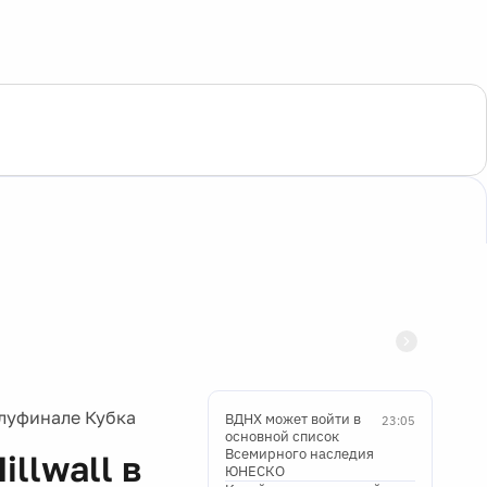
олуфинале Кубка
ВДНХ может войти в
23:05
основной список
Всемирного наследия
llwall в
ЮНЕСКО