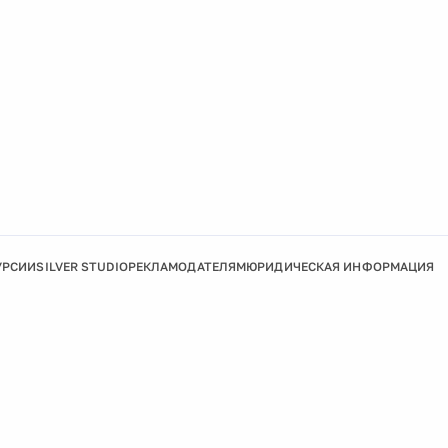
УРСИИ
SILVER STUDIO
РЕКЛАМОДАТЕЛЯМ
ЮРИДИЧЕСКАЯ ИНФОРМАЦИЯ