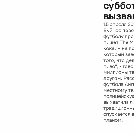
суббо
вызва
15 апреля 20
Буйное пове
футболу про
пишет The M
кокаин на п
который зав
того, что де
пиво", - гов
миллионы те
другом. Рас
футбола Анг
местному те
полицейскую
выхватила л
традиционны
спускается 
планом.