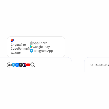
App Store
Слушайте
Google Play
Серебряный
Telegram App
дождь
О НАС
ЭКСК
12+