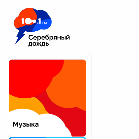
Москва 100.1 FM
Апатиты
Астрахань
Волгоград
Вологда
Екатеринбург
Иваново
Казань
Калининград
Калуга