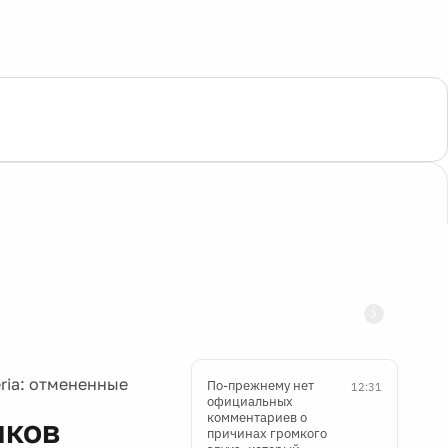
ria: отмененные
По-прежнему нет
12:31
официальных
комментариев о
иков
причинах громкого