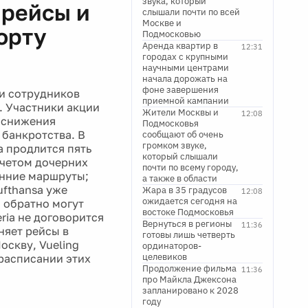
звука, который
 рейсы и
слышали почти по всей
Москве и
орту
Подмосковью
Аренда квартир в
12:31
городах с крупными
научными центрами
начала дорожать на
фоне завершения
и сотрудников
приемной кампании
. Участники акции
Жители Москвы и
12:08
и снижения
Подмосковья
 банкротства. В
сообщают об очень
громком звуке,
а продлится пять
который слышали
 учетом дочерних
почти по всему городу,
енние маршруты;
а также в области
ufthansa уже
Жара в 35 градусов
12:08
ожидается сегодня на
 обратно могут
востоке Подмосковья
ria не договорится
Вернуться в регионы
11:36
няет рейсы в
готовы лишь четверть
оскву, Vueling
ординаторов-
целевиков
 расписании этих
Продолжение фильма
11:36
про Майкла Джексона
запланировано к 2028
году