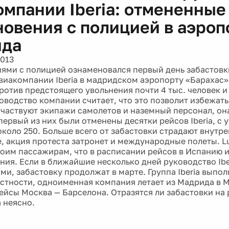
омпании Iberia: отмененные
новения с полицией в аэроп
ида
2013
ями с полицией ознаменовался первый день забастовк
виакомпании Iberia в мадридском аэропорту «Барахас»
ротив предстоящего увольнения почти 4 тыс. человек 
ководство компании считает, что это позволит избежать
участвуют экипажи самолетов и наземный персонал, он
первый из них были отменены десятки рейсов Iberia, с
около 250. Больше всего от забастовки страдают внутр
е, акция протеста затронет и международные полеты. L
оим пассажирам, что в расписании рейсов в Испанию и
ния. Если в ближайшие несколько дней руководство Ibe
ми, забастовку продолжат в марте. Группа Iberia выпол
астности, одноименная компания летает из Мадрида в М
ейсы Москва — Барселона. Отразятся ли забастовки на
 неясно.