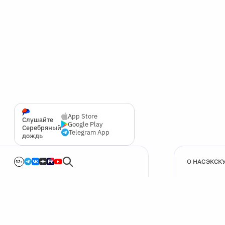
App Store
Слушайте
Google Play
Серебряный
Telegram App
дождь
О НАС
ЭКСК
12+