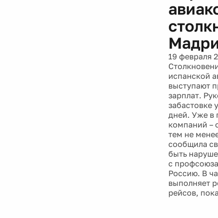
авиак
столк
Мадр
19 февраля 
Столкновени
испанской а
выступают п
зарплат. Ру
забастовке 
дней. Уже в 
компаний – 
тем не мене
сообщила св
быть наруше
с профсоюза
Россию. В ч
выполняет р
рейсов, пока