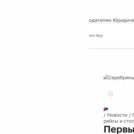
События
Контакты
О нас
Экскурсии
Silver Studio
Рекламодателям
Юридиче
Слушайте
App Store
Google Play
Telegram App
Серебряный
дождь
12+
Реклама
/
Новости
/
рейсы и сто
Первы