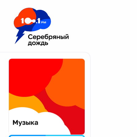
Москва 100.1 FM
Апатиты
Астрахань
Волгоград
Вологда
Екатеринбург
Иваново
Казань
Калининград
Калуга