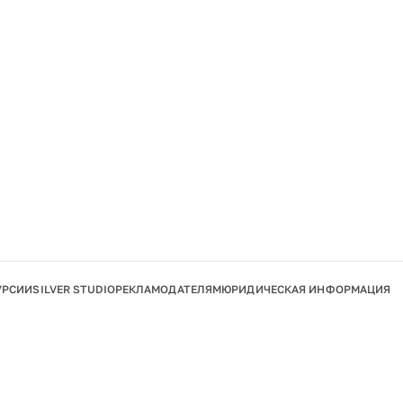
УРСИИ
SILVER STUDIO
РЕКЛАМОДАТЕЛЯМ
ЮРИДИЧЕСКАЯ ИНФОРМАЦИЯ