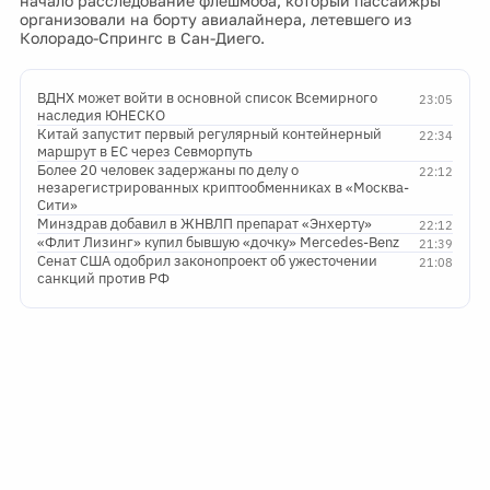
начало расследование флешмоба, который пассаижры
организовали на борту авиалайнера, летевшего из
Колорадо-Спрингс в Сан-Диего.
ВДНХ может войти в основной список Всемирного
23:05
наследия ЮНЕСКО
Китай запустит первый регулярный контейнерный
22:34
маршрут в ЕС через Севморпуть
Более 20 человек задержаны по делу о
22:12
незарегистрированных криптообменниках в «Москва-
Сити»
Минздрав добавил в ЖНВЛП препарат «Энхерту»
22:12
«Флит Лизинг» купил бывшую «дочку» Mercedes-Benz
21:39
Сенат США одобрил законопроект об ужесточении
21:08
санкций против РФ