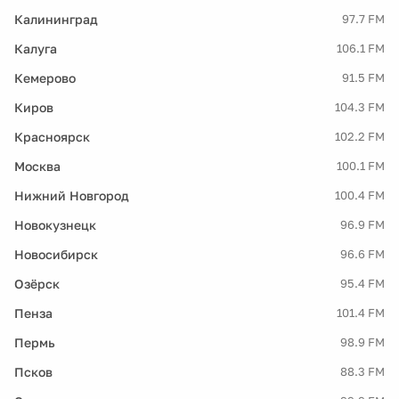
Калининград
97.7 FM
Калуга
106.1 FM
Кемерово
91.5 FM
Киров
104.3 FM
Красноярск
102.2 FM
Москва
100.1 FM
Нижний Новгород
100.4 FM
Новокузнецк
96.9 FM
Новосибирск
96.6 FM
Озёрск
95.4 FM
Пенза
101.4 FM
Пермь
98.9 FM
Псков
88.3 FM