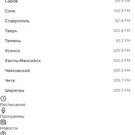
Саров
99.9 FM
Сочи
101.9 FM
Ставрополь
92.6 FM
Тверь
103.8 FM
Тюмень
91.2 FM
Усинск
100.9 FM
Ханты-Мансийск
102.0 FM
Чайковский
105.5 FM
Чита
105.7 FM
Шерегеш
105.3 FM
Расписание
Программы
Новости