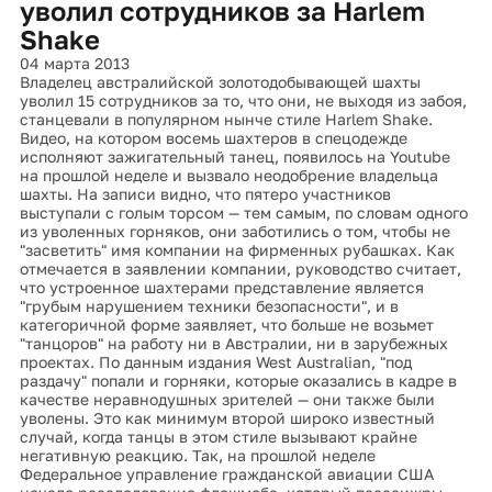
уволил сотрудников за Harlem
Shake
04 марта 2013
Владелец австралийской золотодобывающей шахты
уволил 15 сотрудников за то, что они, не выходя из забоя,
станцевали в популярном нынче стиле Harlem Shake.
Видео, на котором восемь шахтеров в спецодежде
исполняют зажигательный танец, появилось на Youtube
на прошлой неделе и вызвало неодобрение владельца
шахты. На записи видно, что пятеро участников
выступали с голым торсом — тем самым, по словам одного
из уволенных горняков, они заботились о том, чтобы не
"засветить" имя компании на фирменных рубашках. Как
отмечается в заявлении компании, руководство считает,
что устроенное шахтерами представление является
"грубым нарушением техники безопасности", и в
категоричной форме заявляет, что больше не возьмет
"танцоров" на работу ни в Австралии, ни в зарубежных
проектах. По данным издания West Australian, "под
раздачу" попали и горняки, которые оказались в кадре в
качестве неравнодушных зрителей — они также были
уволены. Это как минимум второй широко известный
случай, когда танцы в этом стиле вызывают крайне
негативную реакцию. Так, на прошлой неделе
Федеральное управление гражданской авиации США