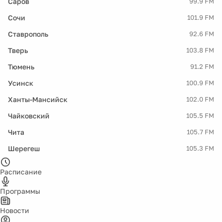
Саров
99.9 FM
Сочи
101.9 FM
Ставрополь
92.6 FM
Тверь
103.8 FM
Тюмень
91.2 FM
Усинск
100.9 FM
Ханты-Мансийск
102.0 FM
Чайковский
105.5 FM
Чита
105.7 FM
Шерегеш
105.3 FM
Расписание
Программы
Новости