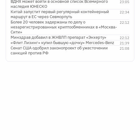
ВДНХ может войти в основной список Всемирного
23:05
наследия ЮНЕСКО
Китай запустит первый регулярный контейнерный
22:34
маршрут в ЕС через Севморпуть
Более 20 человек задержаны по делу о
22:12
незарегистрированных криптообменниках в «Москва-
Сити»
Минздрав добавил в ЖНВЛП препарат «Энхерту»
22:12
«Флит Лизинг» купил бывшую «дочку» Mercedes-Benz
21:39
Сенат США одобрил законопроект об ужесточении
21:08
санкций против РФ