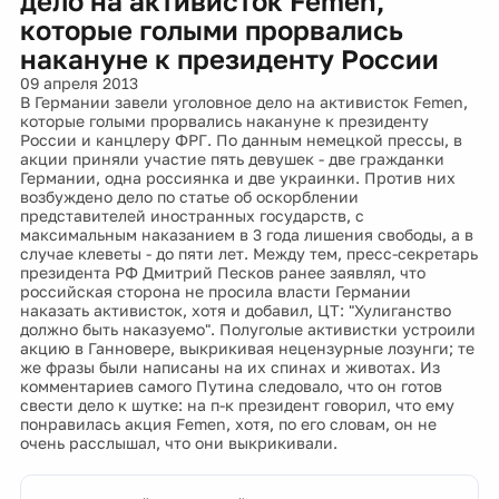
дело на активисток Femen,
которые голыми прорвались
накануне к президенту России
09 апреля 2013
В Германии завели уголовное дело на активисток Femen,
которые голыми прорвались накануне к президенту
России и канцлеру ФРГ. По данным немецкой прессы, в
акции приняли участие пять девушек - две гражданки
Германии, одна россиянка и две украинки. Против них
возбуждено дело по статье об оскорблении
представителей иностранных государств, с
максимальным наказанием в 3 года лишения свободы, а в
случае клеветы - до пяти лет. Между тем, пресс-секретарь
президента РФ Дмитрий Песков ранее заявлял, что
российская сторона не просила власти Германии
наказать активисток, хотя и добавил, ЦТ: "Хулиганство
должно быть наказуемо". Полуголые активистки устроили
акцию в Ганновере, выкрикивая нецензурные лозунги; те
же фразы были написаны на их спинах и животах. Из
комментариев самого Путина следовало, что он готов
свести дело к шутке: на п-к президент говорил, что ему
понравилась акция Femen, хотя, по его словам, он не
очень расслышал, что они выкрикивали.