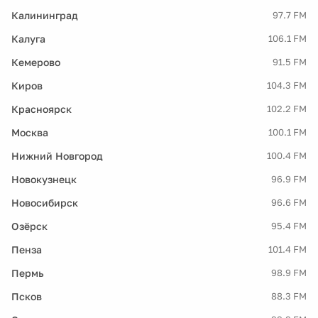
Калининград
97.7 FM
Калуга
106.1 FM
Кемерово
91.5 FM
Киров
104.3 FM
Красноярск
102.2 FM
Москва
100.1 FM
Нижний Новгород
100.4 FM
Новокузнецк
96.9 FM
Новосибирск
96.6 FM
Озёрск
95.4 FM
Пенза
101.4 FM
Пермь
98.9 FM
Псков
88.3 FM