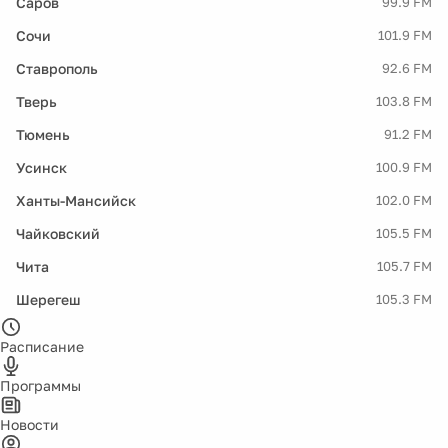
Саров
99.9 FM
Сочи
101.9 FM
Ставрополь
92.6 FM
Тверь
103.8 FM
Тюмень
91.2 FM
Усинск
100.9 FM
Ханты-Мансийск
102.0 FM
Чайковский
105.5 FM
Чита
105.7 FM
Шерегеш
105.3 FM
Расписание
Программы
Новости