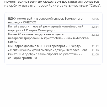
момент единственным средством доставки астронавтов
на орбиту остаются российские ракеты-носители "Союз".
ВДНХ может войти в основной список Всемирного
23:05
наследия ЮНЕСКО
Китай запустит первый регулярный контейнерный
22:34
маршрут в ЕС через Севморпуть
Более 20 человек задержаны по делу о
22:12
незарегистрированных криптообменниках в «Москва-
Сити»
Минздрав добавил в ЖНВЛП препарат «Энхерту»
22:12
«Флит Лизинг» купил бывшую «дочку» Mercedes-Benz
21:39
Сенат США одобрил законопроект об ужесточении
21:08
санкций против РФ