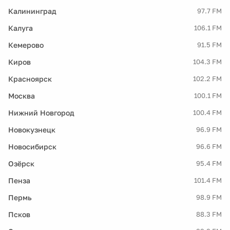
Калининград
97.7 FM
Калуга
106.1 FM
Кемерово
91.5 FM
Киров
104.3 FM
Красноярск
102.2 FM
Москва
100.1 FM
Нижний Новгород
100.4 FM
Новокузнецк
96.9 FM
Новосибирск
96.6 FM
Озёрск
95.4 FM
Пенза
101.4 FM
Пермь
98.9 FM
Псков
88.3 FM