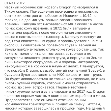
31 мая 2012
Частный космический корабль Dragon приводнился в
Тихом океане. Приводнение произошло в нескольких
сотнях километров от побережья Мексики в 19:42 по
Москве, на две минуты раньше запланированного
времени. Капсула отстыковалась от МКС около 14 часов
по московскому времени, в 18:51 были запущены
двигатели корабля, после чего он начал снижение и
вошел в плотные слои атмосферы. Капсулу извлекут из
воды три спасательных судна. Корабль доставил на МКС
около 600 килограммов полезного груза и вернул на
Землю приблизительно столько же груза со станции. Так
как этот полет считался тестовым, астронавты не
загружали никакого ценного груза, а вернули на Землю
лишь некоторое оборудование и образцы материалов,
находившихся в космосе в научных целях. Планируется,
что корабль Dragon, разработанный компанией SpaceX, в
будущем будет доставлять на МКС до шести тонн груза.
Он будет использоваться не только как грузовик, но и как
пилотируемый корабль, который сможет отправлять в
космос до семи астронавтов. Первые тестовые
пилотируемые полеты запланированы на 2017 год. Dragon
является первым частным космическим кораблем в мире.
Предполагается, что он может стать основным
космическим транспортом и придет на смену шаттлам,
миссия которых завершилась в прошлом году. На данный