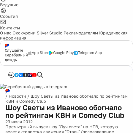
Ведущие
События
Контакты
О нас
Экскурсии
Silver Studio
Рекламодателям
Юридическая
информация
Слушайте
App Store
Google Play
Telegram App
Серебряный
дождь
12+
/
Новости
/
Шоу Светы из Иваново обогнало по рейтингам
КВН и Comedy Club
Шоу Светы из Иваново обогнало
по рейтингам КВН и Comedy Club
23 июля 2012
Премьерный выпуск шоу "Луч света" на НТВ, которую
ведет активистка движения "Сталь" (подразделение