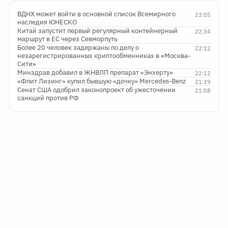
ВДНХ может войти в основной список Всемирного
23:05
наследия ЮНЕСКО
Китай запустит первый регулярный контейнерный
22:34
маршрут в ЕС через Севморпуть
Более 20 человек задержаны по делу о
22:12
незарегистрированных криптообменниках в «Москва-
Сити»
Минздрав добавил в ЖНВЛП препарат «Энхерту»
22:12
«Флит Лизинг» купил бывшую «дочку» Mercedes-Benz
21:39
Сенат США одобрил законопроект об ужесточении
21:08
санкций против РФ