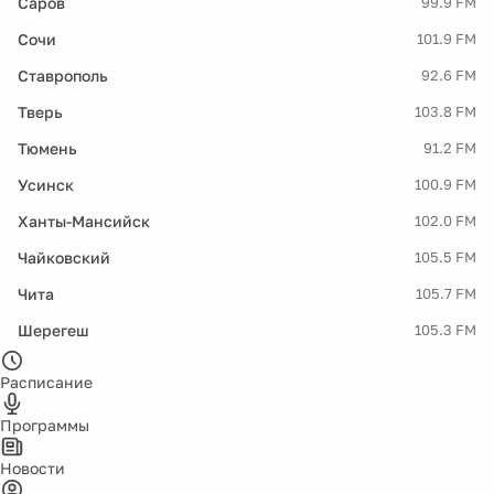
Саров
99.9 FM
Сочи
101.9 FM
Ставрополь
92.6 FM
Тверь
103.8 FM
Тюмень
91.2 FM
Усинск
100.9 FM
Ханты-Мансийск
102.0 FM
Чайковский
105.5 FM
Чита
105.7 FM
Шерегеш
105.3 FM
Расписание
Программы
Новости