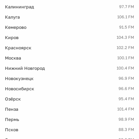
Калининград
97.7 FM
Калуга
106.1 FM
Кемерово
91.5 FM
Киров
104.3 FM
Красноярск
102.2 FM
Москва
100.1 FM
Нижний Новгород
100.4 FM
Новокузнецк
96.9 FM
Новосибирск
96.6 FM
Озёрск
95.4 FM
Пенза
101.4 FM
Пермь
98.9 FM
Псков
88.3 FM