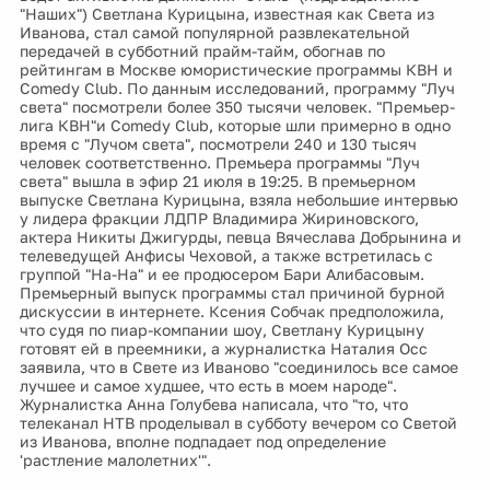
"Наших") Светлана Курицына, известная как Света из
Иванова, стал самой популярной развлекательной
передачей в субботний прайм-тайм, обогнав по
рейтингам в Москве юмористические программы КВН и
Comedy Club. По данным исследований, программу "Луч
света" посмотрели более 350 тысячи человек. "Премьер-
лига КВН"и Comedy Club, которые шли примерно в одно
время с "Лучом света", посмотрели 240 и 130 тысяч
человек соответственно. Премьера программы "Луч
света" вышла в эфир 21 июля в 19:25. В премьерном
выпуске Светлана Курицына, взяла небольшие интервью
у лидера фракции ЛДПР Владимира Жириновского,
актера Никиты Джигурды, певца Вячеслава Добрынина и
телеведущей Анфисы Чеховой, а также встретилась с
группой "На-На" и ее продюсером Бари Алибасовым.
Премьерный выпуск программы стал причиной бурной
дискуссии в интернете. Ксения Собчак предположила,
что судя по пиар-компании шоу, Светлану Курицыну
готовят ей в преемники, а журналистка Наталия Осс
заявила, что в Свете из Иваново "соединилось все самое
лучшее и самое худшее, что есть в моем народе".
Журналистка Анна Голубева написала, что "то, что
телеканал НТВ проделывал в субботу вечером со Светой
из Иванова, вполне подпадает под определение
'растление малолетних'".