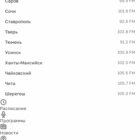
Саров
99.9 FM
Сочи
101.9 FM
Ставрополь
92.6 FM
Тверь
103.8 FM
Тюмень
91.2 FM
Усинск
100.9 FM
Ханты-Мансийск
102.0 FM
Чайковский
105.5 FM
Чита
105.7 FM
Шерегеш
105.3 FM
Расписание
Программы
Новости