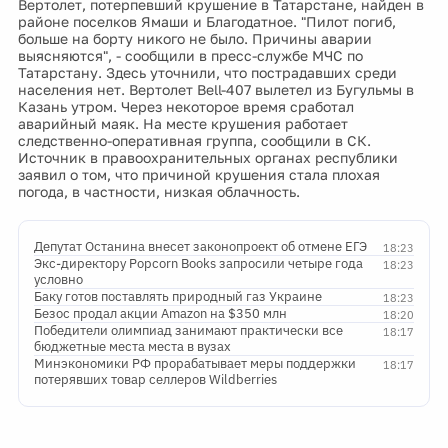
Вертолет, потерпевший крушение в Татарстане, найден в
районе поселков Ямаши и Благодатное. "Пилот погиб,
больше на борту никого не было. Причины аварии
выясняются", - сообщили в пресс-службе МЧС по
Татарстану. Здесь уточнили, что пострадавших среди
населения нет. Вертолет Bell-407 вылетел из Бугульмы в
Казань утром. Через некоторое время сработал
аварийный маяк. На месте крушения работает
следственно-оперативная группа, сообщили в СК.
Источник в правоохранительных органах республики
заявил о том, что причиной крушения стала плохая
погода, в частности, низкая облачность.
Депутат Останина внесет законопроект об отмене ЕГЭ
18:23
Экс-директору Popcorn Books запросили четыре года
18:23
условно
Баку готов поставлять природный газ Украине
18:23
Безос продал акции Amazon на $350 млн
18:20
Победители олимпиад занимают практически все
18:17
бюджетные места места в вузах
Минэкономики РФ прорабатывает меры поддержки
18:17
потерявших товар селлеров Wildberries