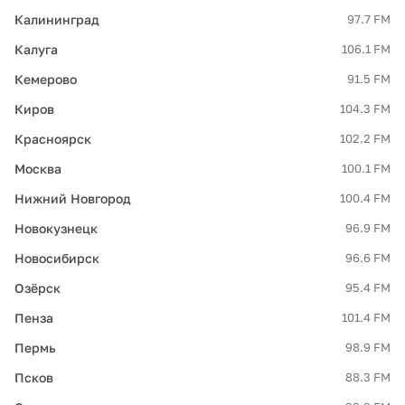
Калининград
97.7 FM
Калуга
106.1 FM
Кемерово
91.5 FM
Киров
104.3 FM
Красноярск
102.2 FM
Москва
100.1 FM
Нижний Новгород
100.4 FM
Новокузнецк
96.9 FM
Новосибирск
96.6 FM
Озёрск
95.4 FM
Пенза
101.4 FM
Пермь
98.9 FM
Псков
88.3 FM