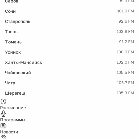
Саров
99.9 FM
Сочи
101.9 FM
Ставрополь
92.6 FM
Тверь
103.8 FM
Тюмень
91.2 FM
Усинск
100.9 FM
Ханты-Мансийск
102.0 FM
Чайковский
105.5 FM
Чита
105.7 FM
Шерегеш
105.3 FM
Расписание
Программы
Новости