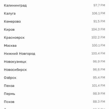
Калининград
97.7 FM
Калуга
106.1 FM
Кемерово
91.5 FM
Киров
104.3 FM
Красноярск
102.2 FM
Москва
100.1 FM
Нижний Новгород
100.4 FM
Новокузнецк
96.9 FM
Новосибирск
96.6 FM
Озёрск
95.4 FM
Пенза
101.4 FM
Пермь
98.9 FM
Псков
88.3 FM