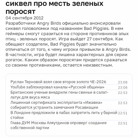
сиквел про месть зеленых
поросят
04 сентября 2012
Разработчики Angry Birds официально анонсировали
сиквел головоломки под названием Bad Piggies. В нем
геймеры смогут сразиться на стороне противников злых
птиц - зеленых поросят. Игра выйдет 27 сентября. Как
обещают создатели, Bad Piggies будет значительно
отличаться от того, к чему игроки привыкли в Angry Birds.
В частности, игра будет лишена характерных для серии
рогаток. Каким образом поросятам придется сражаться
со своими противниками, остается неизвестным.
Руслан Терновой взял свое второе золото ЧЕ-2026
23:08
YouTube заблокировал каналы «Русской общины»
23:08
Британские ученые внедрили гены свиньи в салат-
22:53
латук для вкуса мяса
Лишенная сертификата эксплуатанта «Ижавиа»
22:53
собирается устранить замечания Росавиации
В Лондоне предложили в пабах запретить пить у барной
22:51
стойки
Глава ДУМ Москвы Аляутдинов опроверг создание
22:51
собственной партии