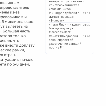
незарегистрированных
 россиянам
криптообменниках в
цпредставитель
«Москва-Сити»
нены из-за
Минздрав добавил в
22:12
еревозчиком и
ЖНВЛП препарат
«Энхерту»
,5 миллиона евро.
«Флит Лизинг» купил
21:39
ут вылететь из
бывшую «дочку»
в. Большая часть
Mercedes-Benz
ратора только
Сенат США одобрил
21:08
законопроект об
аявил, что
ужесточении санкций
же внести доплату
против РФ
ческие рамки,
х стран.
итуации в начале
та по 5-6 дней,