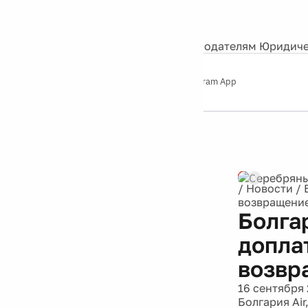
События
Контакты
О нас
Экскурсии
Silver Studio
Рекламодателям
Юридиче
Слушайте
App Store
Google Play
Telegram App
Серебряный
дождь
12+
/
Новости
/
возвращени
Болга
доплат
возвр
16 сентября 
Болгария Air