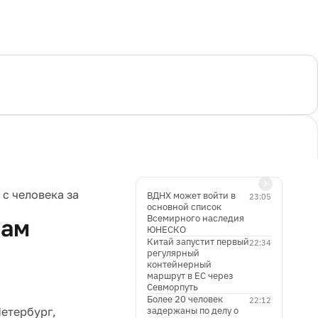
с человека за
ВДНХ может войти в
23:05
основной список
Всемирного наследия
нам
ЮНЕСКО
Китай запустит первый
22:34
регулярный
контейнерный
маршрут в ЕС через
Севморпуть
Более 20 человек
22:12
Петербург,
задержаны по делу о