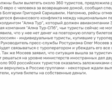
лжны были вылететь около 360 туристов, предложила
20 евро с человека за возвращение домой, сообщил спе
в Болгарии Григорий Саришвили. Напомню, рейсы отме
егося финансового конфликта между национальным п
холдингом "Алма Тур", который должен авиакомпании 3
ая компания "Алма Тур-СПб", чьи туристы сейчас не мог
явила, что у нее нет денег на повторную оплату билето
россиян - индивидуальные туристы, купившие у туропе
 Руководитель пресс-службы Ростуризма Олег Мосеев з
будет связываться с туроператором и убеждать его все 
. Так же Мосеев заявил, что ситуация вышла за туристи
т решаться на уровне министерств иностранных дел дву
оло 900 российских туристов оказались заложниками с
ни вернулись в Россию группами - некоторые ждали выле
тели, купив билеты на собственные деньги.