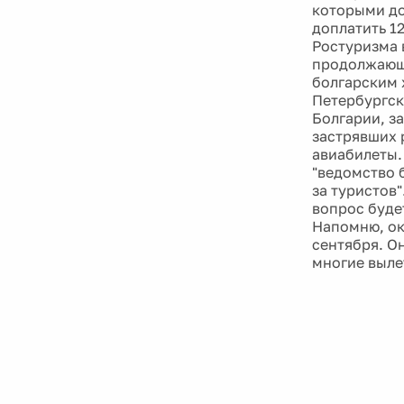
которыми до
доплатить 1
Ростуризма 
продолжающ
болгарским 
Петербургск
Болгарии, за
застрявших 
авиабилеты.
"ведомство 
за туристов"
вопрос буде
Напомню, ок
сентября. О
многие выле