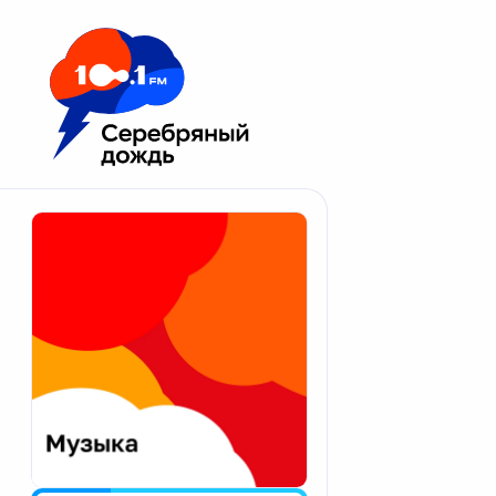
Москва 100.1 FM
Апатиты
Астрахань
Волгоград
Вологда
Екатеринбург
Иваново
Казань
Калининград
Калуга