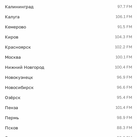
Калининград
97.7 FM
Калуга
106.1 FM
Кемерово
91.5 FM
Киров
104.3 FM
Красноярск
102.2 FM
Москва
100.1 FM
Нижний Новгород
100.4 FM
Новокузнецк
96.9 FM
Новосибирск
96.6 FM
Озёрск
95.4 FM
Пенза
101.4 FM
Пермь
98.9 FM
Псков
88.3 FM