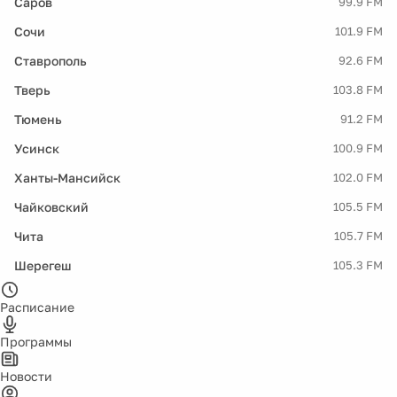
Саров
99.9 FM
Сочи
101.9 FM
Ставрополь
92.6 FM
Тверь
103.8 FM
Тюмень
91.2 FM
Усинск
100.9 FM
Ханты-Мансийск
102.0 FM
Чайковский
105.5 FM
Чита
105.7 FM
Шерегеш
105.3 FM
Расписание
Программы
Новости