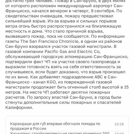
достигло трех человек. Пожар в Сан-Бруно, в двух милях
от которого расположен международный аэропорт Сан-
Франциско, начался вечером в четверг, 9 сентября. По
свидетельствам очевидцев, пожару предшествовал
сильнейший взрыв. Из-за взрыва и сильных порывов
ветра огонь быстро распространился на близлежащую
местность и дома. Что стало причиной взрыва,
вызвавшего пожар, пока не сообщается. По информации
газеты The San Francisco Chronicle, в одном из районов
Сан-Бруно взорвался участок газовой магистрали. В
газовой компании Pacific Gas and Electric Co,
обслуживающей городскую агломерацию Сан-Франциско,
подтвердили факт ЧП на участке своего газопровода и
выразили готовность взять на себя ответственность за
случившееся, если будет доказано, что взрыв произошел
по их вине. Как добавляет подразделение ABC в Сан-
Франциско - канал KGO, из поврежденной газовой
магистрали продолжает бить огненный столб высотой в 15
метров. На месте ЧП работают десятки пожарных
расчетов. По запросу властей Сан-Бруно, в город были
стянуты дополнительные силы пожарных и спасателей
Калифорнии.
Карандаши для губ впервые обогнали помады по
10:38
продажам в России
Хуснуллин: стройкомплексу не хватает примерно 200