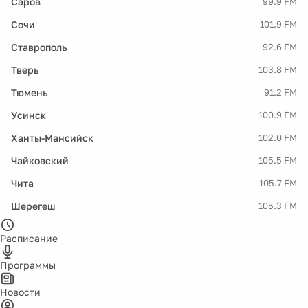
Саров
99.9 FM
Сочи
101.9 FM
Ставрополь
92.6 FM
Тверь
103.8 FM
Тюмень
91.2 FM
Усинск
100.9 FM
Ханты-Мансийск
102.0 FM
Чайковский
105.5 FM
Чита
105.7 FM
Шерегеш
105.3 FM
Расписание
Программы
Новости