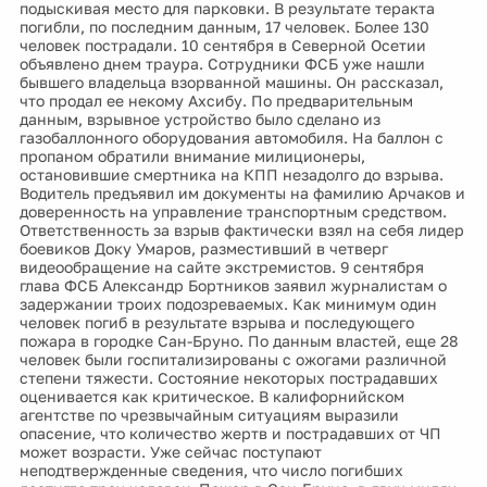
подыскивая место для парковки. В результате теракта
погибли, по последним данным, 17 человек. Более 130
человек пострадали. 10 сентября в Северной Осетии
объявлено днем траура. Сотрудники ФСБ уже нашли
бывшего владельца взорванной машины. Он рассказал,
что продал ее некому Ахсибу. По предварительным
данным, взрывное устройство было сделано из
газобаллонного оборудования автомобиля. На баллон с
пропаном обратили внимание милиционеры,
остановившие смертника на КПП незадолго до взрыва.
Водитель предъявил им документы на фамилию Арчаков и
доверенность на управление транспортным средством.
Ответственность за взрыв фактически взял на себя лидер
боевиков Доку Умаров, разместивший в четверг
видеообращение на сайте экстремистов. 9 сентября
глава ФСБ Александр Бортников заявил журналистам о
задержании троих подозреваемых. Как минимум один
человек погиб в результате взрыва и последующего
пожара в городке Сан-Бруно. По данным властей, еще 28
человек были госпитализированы с ожогами различной
степени тяжести. Состояние некоторых пострадавших
оценивается как критическое. В калифорнийском
агентстве по чрезвычайным ситуациям выразили
опасение, что количество жертв и пострадавших от ЧП
может возрасти. Уже сейчас поступают
неподтвержденные сведения, что число погибших