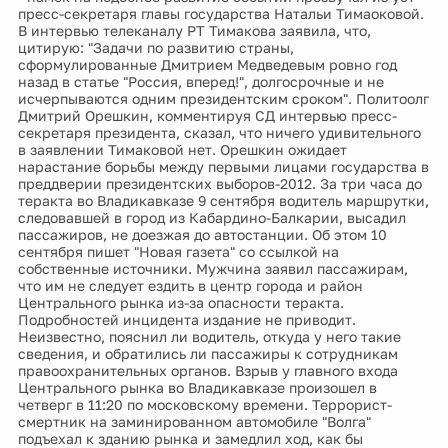
пресс-секретаря главы государства Натальи Тимаоковой.
В интервью телеканалу РТ Тимакова заявила, что,
цитирую: "Задачи по развитию страны,
сформулированные Дмитрием Медведевым ровно год
назад в статье "Россия, вперед!", долгосрочные и не
исчерпываются одним президентским сроком". Политоолг
Дмитрий Орешкин, комментируя СД интервью пресс-
секретаря президента, сказал, что ничего удивительного
в заявлении Тимаковой нет. Орешкин ожидает
нарастание борьбы между первыми лицами государства в
преддверии президентских выборов-2012. За три часа до
теракта во Владикавказе 9 сентября водитель маршрутки,
следовавшей в город из Кабардино-Балкарии, высадил
пассажиров, не доезжая до автостанции. Об этом 10
сентября пишет "Новая газета" со ссылкой на
собственные источники. Мужчина заявил пассажирам,
что им не следует ездить в центр города и район
Центрального рынка из-за опасности теракта.
Подробностей инцидента издание не приводит.
Неизвестно, пояснил ли водитель, откуда у него такие
сведения, и обратились ли пассажиры к сотрудникам
правоохранительных органов. Взрыв у главного входа
Центрального рынка во Владикавказе произошел в
четверг в 11:20 по московскому времени. Террорист-
смертник на заминированном автомобиле "Волга"
подъехал к зданию рынка и замедлил ход, как бы