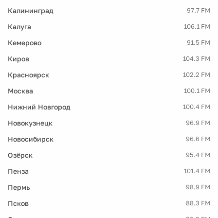
Калининград
97.7 FM
Калуга
106.1 FM
Кемерово
91.5 FM
Киров
104.3 FM
Красноярск
102.2 FM
Москва
100.1 FM
Нижний Новгород
100.4 FM
Новокузнецк
96.9 FM
Новосибирск
96.6 FM
Озёрск
95.4 FM
Пенза
101.4 FM
Пермь
98.9 FM
Псков
88.3 FM