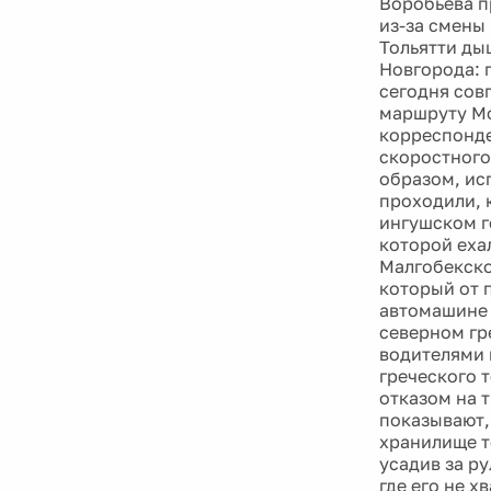
Воробьёва п
из-за смены 
Тольятти ды
Новгорода: 
сегодня сов
маршруту Мо
корреспонде
скоростного
образом, ис
проходили, 
ингушском г
которой еха
Малгобекско
который от 
автомашине "
северном гр
водителями 
греческого 
отказом на 
показывают,
хранилище т
усадив за р
где его не х