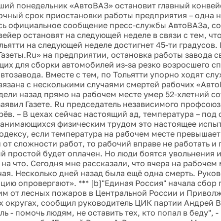
ший понедельник «АвтоВАЗ» остановит главный конвейе
чный срок приостановки работы предприятия – одна н
сь официальное сообщение пресс-службы АвтоВАЗа, со
вейер остановят на следующей неделе в связи с тем, чт
ольятти на следующей неделе достигнет 45-ти градусов.
Газеты.Ru» на предприятии, остановка работы завода с
их для сборки автомобилей из-за резко возросшего сп
тозавода. Вместе с тем, по Тольятти упорно ходят слу
вязана с несколькими случаями смертей рабочих «Авто
дели назад прямо на рабочем месте умер 52-хлетний с
 заявил Газете. Ru председатель независимого профсо
ёв. – В цехах сейчас настоящий ад, температура – под 
занимающихся физическим трудом это настоящее испыт
одексу, если температура на рабочем месте превышает 
 от сложности работ, то рабочий вправе не работать и 
 простой будет оплачен. Но люди боятся увольнения и
на что. Сегодня мне рассказали, что вчера на рабочем 
чая. Несколько дней назад была ещё одна смерть. Руко
цию опровергают». *** [b]"Единая Россия" начала сбор
м от лесных пожаров в Центральной России и Привол
 округах, сообщил руководитель ЦИК партии Андрей В
ль - помочь людям, не оставить тех, кто попал в беду", 