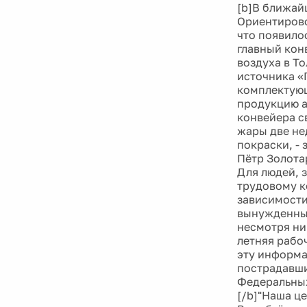
[b]В ближай
Ориентирово
что появило
главный кон
воздуха в Т
источника «
комплектующ
продукцию ав
конвейера с
жары две не
покраски, -
Пётр Золотар
Для людей, 
трудовому к
зависимости
вынужденный
несмотря ни 
летняя рабо
эту информа
пострадавши
Федеральных
[/b]"Наша це