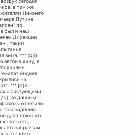
 воздух сегодня
иков, в том же
и жителям Нижнего
емьера Путина
апсан" по
а был и наш
телем Дирекции
ан", таким
спытания
 зима. *** [b]В
ю автомашину, в
туплениями
 Умалат Яндиев,
крылись на
т". *** [b]В
цах с бастующими
[/b] По данным
рофсоюзы ответили
По телевидению
не дают покинуть
сковать его,
 к автозаправкам,
всю страну в