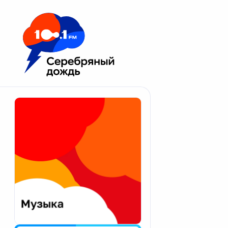
Москва 100.1 FM
Апатиты
Астрахань
Волгоград
Вологда
Екатеринбург
Иваново
Казань
Калининград
Калуга