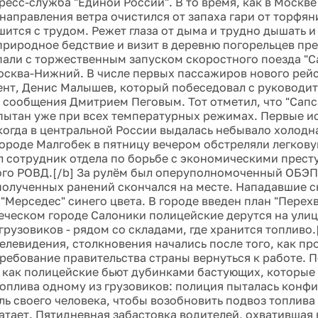
ресс-служба "Единой России". В то время, как в Москве
направления ветра очистился от запаха гари от торфян
шится с трудом. Режет глаза от дыма и трудно дышать 
природное бедствие и визит в деревню погорельцев пр
пали с торжественным запуском скоростного поезда "С
сква-Нижний. В числе первых пассажиров нового рейс
нт, Денис Малышев, который побеседовал с руководи
 сообщения Дмитрием Пеговым. Тот отметил, что "Сапс
пытан уже при всех температурных режимах. Первые и
когда в центральной России выдалась небывало холодная
ороде Малгобек в пятницу вечером обстреляли легкову
л сотрудник отдела по борьбе с экономическими прес
го РОВД.[/b] За рулём был оперуполномоченный ОБЭП
полученных ранений скончался на месте. Нападавшие с
Мерседес" синего цвета. В городе введен план "Перехва
еческом городе Салоники полицейские дерутся на ули
грузовиков - рядом со складами, где хранится топливо.
телевидения, столкновения начались после того, как п
требование правительства страны вернуться к работе. 
 как полицейские бьют дубинками бастующих, которые 
оплива одному из грузовиков: полиция пыталась конфи
уль своего человека, чтобы возобновить подвоз топлива
ватает. Пятидневная забастовка водителей, охватившая 