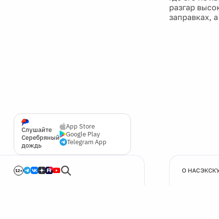
разгар высо
заправках, 
App Store
Слушайте
Google Play
Серебряный
Telegram App
дождь
О НАС
ЭКСК
12+