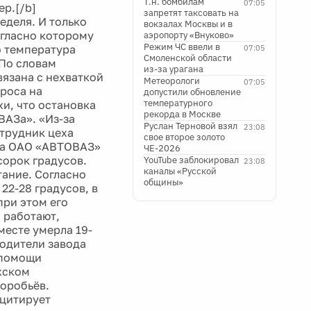
Т.н. бомбилам
07:05
р.[/b]
запретят таксовать на
еделя. И только
вокзалах Москвы и в
гласно которому
аэропорту «Внуково»
Режим ЧС ввели в
о температура
07:05
Смоленской области
 По словам
из-за урагана
вязана с нехваткой
Метеорологи
07:05
роса на
допустили обновление
температурного
хи, что остановка
рекорда в Москве
ВАЗа». «Из-за
Руслан Терновой взял
23:08
отрудник цеха
свое второе золото
юза ОАО «АВТОВАЗ»
ЧЕ-2026
сорок градусов.
YouTube заблокировал
23:08
каналы «Русской
ание. Согласно
общины»
22-28 градусов, в
при этом его
 работают,
месте умерла 19-
водители завода
 помощи
жском
оробьёв.
- цитирует