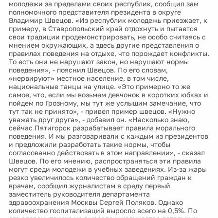
молодежи за пределами своих республик, сообщил зам
полномочного представителя президента в округе
Владимир Швецов. «Из республик молодежь приезжает, к
примеру, в Ставропольский край отдохнуть и пытается
свои традиции продемонстрировать, не особо считаясь с
мнением окружающих, а здесь другие представления о
правилах поведения на отдыхе, что порождает конфликты.
То есть они не нарушают закон, но нарушают нормы
поведения», - пояснил Швецов. По его словам,
«нервируют» местное население, в том числе,
национальные танцы на улице. «Это примерно то же
самое, что, если мы возьмем девчонок в коротких юбках и
пойдем по Грозному, мы тут же услышим замечание, что
тут так не принято», - привел пример швецов. «Нужно
уважать друг друга», - добавил он. «Насколько знаю,
сейчас Пятигорск разрабатывает правила морального
поведения. И мы разговаривали с каждым из президентов
и предложили разработать такие нормы, чтобы
согласованно действовать в этом направлении», - сказал
Швецов. По его мнению, распространяться эти правила
могут среди молодежи в учебных заведениях. Из-за жары
резко увеличилось количество обращений граждан к
врачам, сообщил журналистам в среду первый
заместитель руководителя департамента
здравоохранения Москвы Сергей Поляков. Однако
количество госпитализаций выросло всего на 0,5%. По