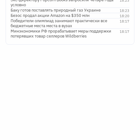
18:23
условно
Баку готов поставлять природный газ Украине
18:23
Безос продал акции Amazon на $350 млн
18:20
Победители олимпиад занимают практически все
18:17
бюджетные места места в вузах
Минэкономики РФ прорабатывает меры поддержки
18:17
потерявших товар селлеров Wildberries