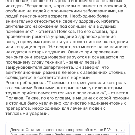
его словам, так же не выросло и количество летальных
исходов. "Безусловно, жара сильно влияет на москвичей,
особенно на людей с хроническими заболеваниями, на
людей пенсионного возраста. Необходимо более
внимательно относиться к своему здоровью, избегать
длительного нахождения под солнцем или в душных
помещениях", - отметил Поляков. По его словам, при
проведении ремонта учреждений здравоохранения
всегда предусматривается установка систем охлаждения
или кондиционера. "Не секрет, что многие наши клиники
находятся в старых зданиях. Однако при проведении
ремонта они всегда модернизируются и оснащаются по
последнему слову техники", - заявил первый
замруководителя департамента. Он заверил, что
вентиляционный режим в лечебных заведениях столицы
соблюдается в соответствии с нормами
Роспотребнадзора. "Помимо этого, мы усилили контроль
за лежачими больными, которые не могут или которым
трудно прийти самостоятельно в поликлинику", - отметил
Поляков. Также, по его словам, в машинах скорой помощи
в столице было увеличено количество медикаментозных
препаратов, необходимых для лечения людей с
тепловыми ударами.
Депутат Останина внесет законопроект об отмене ЕГЭ
18:23
Экс-директору Popcorn Books запросили четыре года