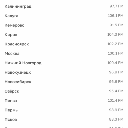
Калининград
97.7 FM
Калуга
106.1 FM
Кемерово
91.5 FM
Киров
104.3 FM
Красноярск
102.2 FM
Москва
100.1 FM
Нижний Новгород
100.4 FM
Новокузнецк
96.9 FM
Новосибирск
96.6 FM
Озёрск
95.4 FM
Пенза
101.4 FM
Пермь
98.9 FM
Псков
88.3 FM