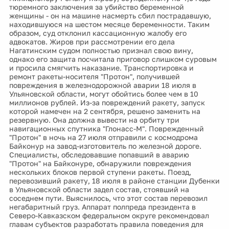
тюремного заключения за убийство беременной
женщины - он на машине насмерть сбил пострадавшую,
находившуюся на шестом месяце беременности. Таким
образом, суд отклонил кассационную жалобу его
адвокатов. Жиров при рассмотрении его дела
Нагатинским судом полностью признал свою вину,
однако его защита посчитала приговор слишком суровым
и просила смягчить наказание. Транспортировка и
ремонт ракеты-носителя "Протон", получившей
повреждения в железнодорожной аварии 18 июля в
Ульяновской области, могут обойтись более чем в 10
миллионов рублей. Из-за повреждений ракету, запуск
которой намечен на 2 сентября, решено заменить на
резервную. Она должна вывести на орбиту три
навигационных спутника "Глонасс-М". Поврежденный
"Протон" в ночь на 27 июля отправили с космодрома
Байконур на завод-изготовитель по железной дороге.
Специалисты, обследовавшие попавший в аварию
"Протон" на Байконуре, обнаружили повреждения
нескольких блоков первой ступени ракеты. Поезд,
перевозивший ракету, 18 июля в районе станции Дубенки
в Ульяновской области задел состав, стоявший на
соседнем пути. Выяснилось, что этот состав перевозил
негабаритный груз. Аппарат полпреда президента в
Северо-Кавказском федеральном округе рекомендовал
главам субъектов разработать правила поведения для