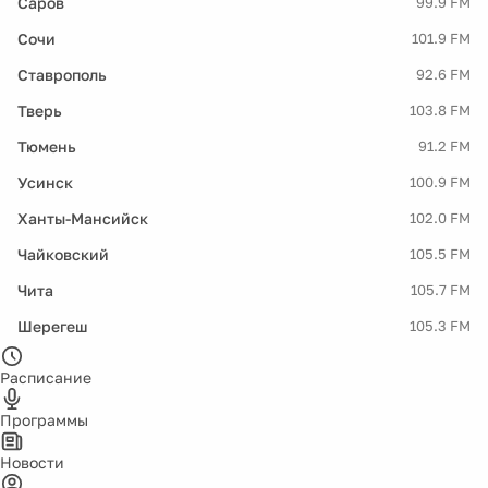
Саров
99.9 FM
Сочи
101.9 FM
Ставрополь
92.6 FM
Тверь
103.8 FM
Тюмень
91.2 FM
Усинск
100.9 FM
Ханты-Мансийск
102.0 FM
Чайковский
105.5 FM
Чита
105.7 FM
Шерегеш
105.3 FM
Расписание
Программы
Новости