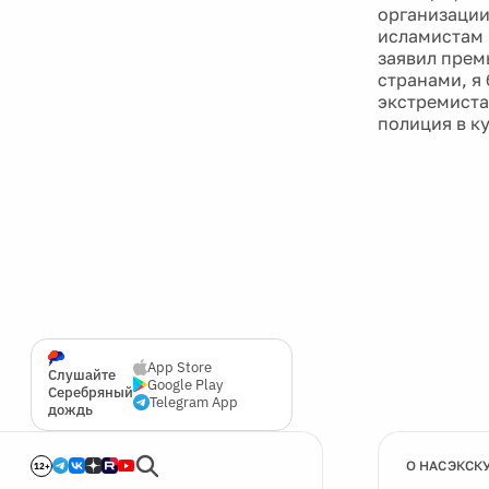
организации
исламистам 
заявил прем
странами, я 
экстремиста
полиция в к
App Store
Слушайте
Google Play
Серебряный
Telegram App
дождь
О НАС
ЭКСК
12+