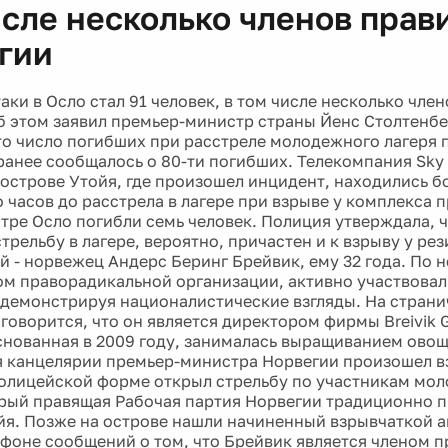
исле несколько членов прав
гии
ки в Осло стал 91 человек, в том числе несколько чле
б этом заявил премьер-министр страны Йенс Столтенбе
то число погибших при расстреле молодежного лагеря 
 ранее сообщалось о 80-ти погибших. Телекомпания Sky
 острове Утойя, где произошел инцидент, находились б
о часов до расстрела в лагере при взрыве у комплекса 
нтре Осло погибли семь человек. Полиция утверждала, 
трельбу в лагере, вероятно, причастен и к взрыву у ре
 - норвежец Андерс Беринг Брейвик, ему 32 года. По 
ом праворадикальной организации, активно участвовал
 демонстрируя националистические взгляды. На страни
 говорится, что он является директором фирмы Breivik
снованная в 2009 году, занималась выращиванием ово
я канцелярии премьер-министра Норвегии произошел вз
олицейской форме открыл стрельбу по участникам мол
орый правящая Рабочая партия Норвегии традиционно 
йя. Позже на острове нашли начиненный взрывчаткой 
 фоне сообщений о том, что Брейвик является членом 