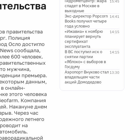
Гидрометцентр: жара
15:45
ительства
спадет в Москве в
выходные
Экс-директор Popcorn
14:41
Books получил четыре
года условно
нов правительства
«Ижавиа» к ноябрю
14:15
планирует вернуть
рг. Полиция
сертификат
под Осло достигло
эксплуатанта
 News сообщала,
В ВС поступил иск о
14:15
олее 600 человек.
снятии партии
«Яблоко» с выборов в
правительственных
Госдуму
что мужчина,
Аэропорт Внуково стал
13:30
зиденции премьера.
владельцем части
некоторым данным,
акций Домодедово
 в онлайн-
чке этого человека
 Geofarm. Компания
щей. Накануне днем
рыв. Через час
одежного летнего
проводит на
автомобиль.
праворадикальной