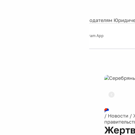
События
Контакты
О нас
Экскурсии
Silver Studio
Рекламодателям
Юридиче
Слушайте
App Store
Google Play
Telegram App
Серебряный
дождь
12+
Реклама
/
Новости
/
правительст
Жертва