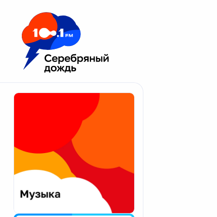
Москва 100.1 FM
Апатиты
Астрахань
Волгоград
Вологда
Екатеринбург
Иваново
Казань
Калининград
Калуга