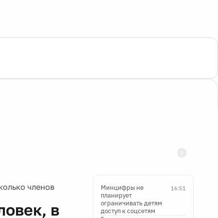
сколько членов
Минцифры не
16:51
планирует
ограничивать детям
ловек, в
доступ к соцсетям