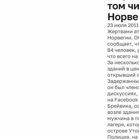
том ч
Норве
23 июля 2011
Жертвами ата
Норвегии. О
сообщает, ч
84 человек,
что всего на
За нескольк
зданий в це
открывший с
Задержанный
он был член
дискуссиях,
на Facebook
Брейвика, о
возле здани
мужчина в п
лагеря, кот
острове Уто
Полиция, на