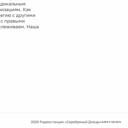
радикальным
изациям. Как
вегию с другими
а с правыми
тслеживаем. Наша
2026 Радиостанция «Серебряный Дождь»