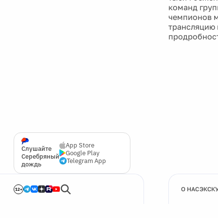
команд груп
чемпионов м
трансляцию 
продробност
App Store
Слушайте
Google Play
Серебряный
Telegram App
дождь
О НАС
ЭКСК
12+