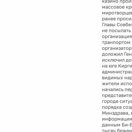
казино прои
массовое кр
миротворцев
ранее проси
Главы Совбе
не посылать
организация
транпортом 
организатор
доложил Ген
исключил до
на юге Кирг
администрац
видимых нар
жители испо
начались пе
представите
городе ситу
порядка соз
Минздрава, 
информации,
данным Би-Б
тысяч бежен