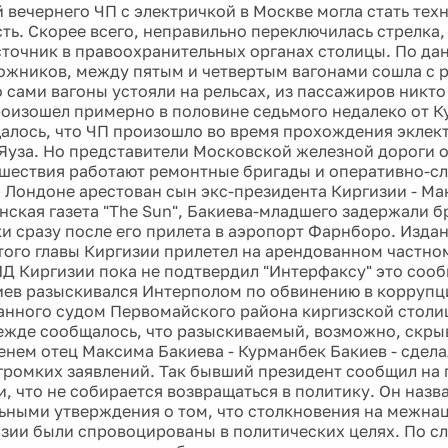
й вечернего ЧП с электричкой в Москве могла стать тех
ть. Скорее всего, неправильно переключилась стрелка,
сточник в правоохранительных органах столицы. По д
жников, между пятым и четвертым вагонами сошла с р
о сами вагоны устояли на рельсах, из пассажиров никто
оизошел примерно в половине седьмого недалеко от Ку
алось, что ЧП произошло во время прохождения эклек
 Яуза. Но представители Московской железной дороги о
шествия работают ремонтные бригады и оперативно-с
 В Лондоне арестован сын экс-президента Киргизии - Ма
нская газета "The Sun", Бакиева-младшего задержали 
и сразу после его прилета в аэропорт Фарнборо. Издан
того главы Киргизии прилетел на арендованном частном
Д Киргизии пока не подтвердил "Интерфаксу" это сооб
ев разыскивался Интерполом по обвинению в коррупц
анного судом Первомайского района киргизской столи
жде сообщалось, что разыскиваемый, возможно, скрыв
менем отец Максима Бакиева - Курманбек Бакиев - сдела
громких заявлений. Так бывший президент сообщил на 
, что не собирается возвращаться в политику. Он назв
ьными утверждения о том, что столкновения на межна
изии были спровоцированы в политических целях. По сл