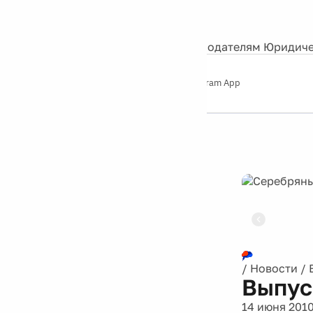
События
Контакты
О нас
Экскурсии
Silver Studio
Рекламодателям
Юридиче
Слушайте
App Store
Google Play
Telegram App
Серебряный
дождь
12+
Реклама
/
Новости
/
Выпус
14 июня 201