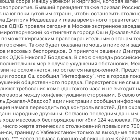
зошла ссора между узбеком и киргизом, которая затем
овопролитие. Бывший президент также призвал Россию
 на юг покинутой им страны, чтобы остановить столкн
ла Дмитрия Медведева и глава временного правительст
зов ОДКБ провели сегодня в Москве экстренное заседа
 миротворческий контингент в города Ош и Джалал-Абад
 поможет киргизским правоохранительным органам те
и горючим. Также будет оказана помощь в поиске и за
ов массовых беспорядков. О принятом решении Дмит
сек ОДКБ Николай Бордюжа. В свою очередь российски
полнительных мер в случае ухудшения обстановки. Меж
изии не осложняется, но остается напряженной. Предст
ии города Ош сообщил "Интерфаксу", что в городе пок
ушений общественного порядка. Перестрелок не слыш
лняют требования комендантского часа и не выходит н
реговоры между конфликтующими сторонами. В свою о
ль Джалал-Абадской администрации сообщил информаге
ация начала переходить под контроль властей. Для ох
даны народные дружины. Согласно последним данным 
в ходе массовых беспорядков погибли 124 человека. П
 число жертв этнических столкновений превысило 700
и-си, границу с Узбекистаном только за выходные пере
цев. *** Через полчаса в южнно-африканском Кейптаун