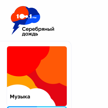
Москва 100.1 FM
Апатиты
Астрахань
Волгоград
Вологда
Екатеринбург
Иваново
Казань
Калининград
Калуга