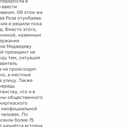
 переросла в
 ввести
овения. Об этом же
ва Роза отунбаева.
ние и решили пока
. Вместо этого,
хникой, наземным
держании
рию Медведеву
й президент не
ду тем, ситуация
авитель
а не происходит
но, а местные
а улицу. Также
чередь
нству, что и в
раны общественного
киргизского
о неофициальной
 человек. По
секли более 75
е начнётся встреча