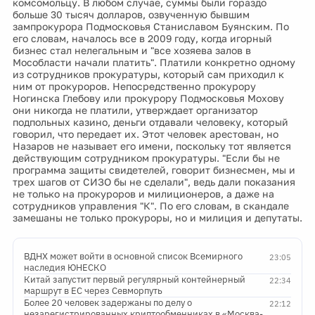
комсомольцу. В любом случае, суммы были гораздо
больше 30 тысяч долларов, озвученную бывшим
зампрокурора Подмосковья Станиславом Буянским. По
его словам, началось все в 2009 году, когда игорный
бизнес стал нелегальным и "все хозяева залов в
Мособласти начали платить". Платили конкретно одному
из сотрудников прокуратуры, который сам приходил к
ним от прокуроров. Непосредственно прокурору
Ногинска Глебову или прокурору Подмосковья Мохову
они никогда не платили, утверждает организатор
подпольных казино, деньги отдавали человеку, который
говорил, что передает их. Этот человек арестован, но
Назаров не называет его имени, поскольку тот является
действующим сотрудником прокуратуры. "Если бы не
программа защиты свидетелей, говорит бизнесмен, мы и
трех шагов от СИЗО бы не сделали", ведь дали показания
не только на прокуроров и милиционеров, а даже на
сотрудников управления "К". По его словам, в скандале
замешаны не только прокуроры, но и милиция и депутаты.
ВДНХ может войти в основной список Всемирного
23:05
наследия ЮНЕСКО
Китай запустит первый регулярный контейнерный
22:34
маршрут в ЕС через Севморпуть
Более 20 человек задержаны по делу о
22:12
незарегистрированных криптообменниках в «Москва-