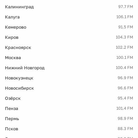
Калининград
97.7 FM
Калуга
106.1 FM
Кемерово
91.5 FM
Киров
104.3 FM
Красноярск
102.2 FM
Москва
100.1 FM
Нижний Новгород
100.4 FM
Новокузнецк
96.9 FM
Новосибирск
96.6 FM
Озёрск
95.4 FM
Пенза
101.4 FM
Пермь
98.9 FM
Псков
88.3 FM