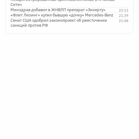
Сити»
Минздрав добавил в ЖНВЛП препарат «Энхерту»
22:12
«Флит Лизинг» купил бывшую «дочку» Mercedes-Benz
21:39
Сенат США одобрил законопроект об ужесточении
21:08
санкций против РФ