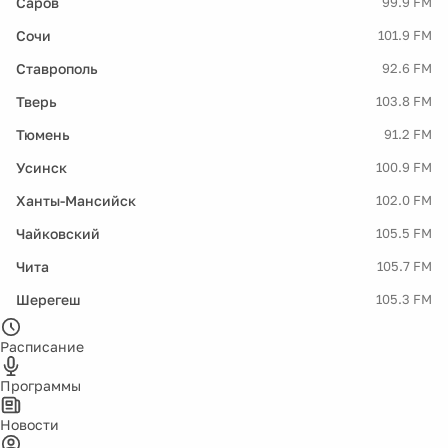
Саров
99.9 FM
Сочи
101.9 FM
Ставрополь
92.6 FM
Тверь
103.8 FM
Тюмень
91.2 FM
Усинск
100.9 FM
Ханты-Мансийск
102.0 FM
Чайковский
105.5 FM
Чита
105.7 FM
Шерегеш
105.3 FM
Расписание
Программы
Новости