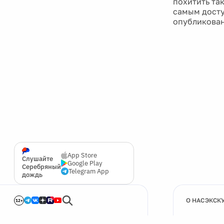
похитить та
самым досту
опубликова
App Store
Слушайте
Google Play
Серебряный
Telegram App
дождь
О НАС
ЭКСК
12+