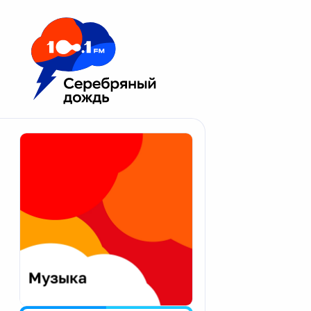
Москва 100.1 FM
Апатиты
Астрахань
Волгоград
Вологда
Екатеринбург
Иваново
Казань
Калининград
Калуга