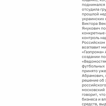
поднимался 
отсудила гр
прошлой нед
украинских 
Виктора Век
Янукович по
конкретные 
контроль на
Российском 
возглавит м
«Газпрома» 
создании по
«Ведомостям
футбольных 
принято уже
Абрамович, 
решение об 
российского
московский 
говорит, чт
бизнеса и в
средств, вы