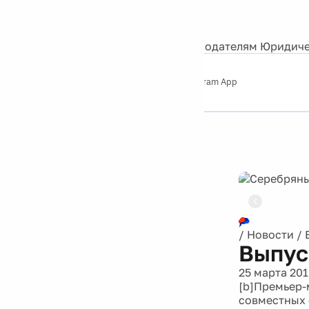
События
Контакты
О нас
Экскурсии
Silver Studio
Рекламодателям
Юридиче
Слушайте
App Store
Google Play
Telegram App
Серебряный
дождь
12+
/
Новости
/
Выпус
25 марта 20
[b]Премьер-
совместных 