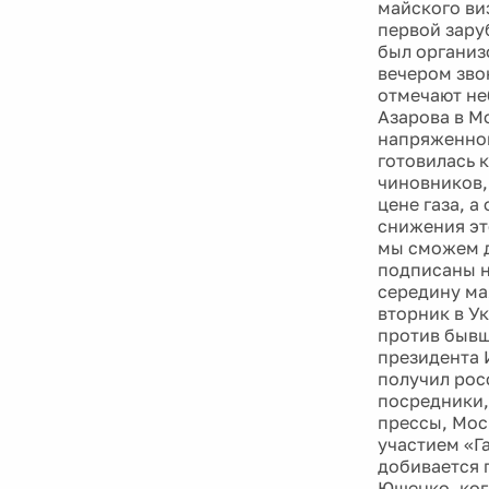
майского ви
первой зару
был организ
вечером зво
отмечают не
Азарова в М
напряженном
готовилась 
чиновников,
цене газа, 
снижения эт
мы сможем д
подписаны н
середину мая
вторник в У
против бывш
президента 
получил рос
посредники,
прессы, Мос
участием «Г
добивается 
Ющенко, ког