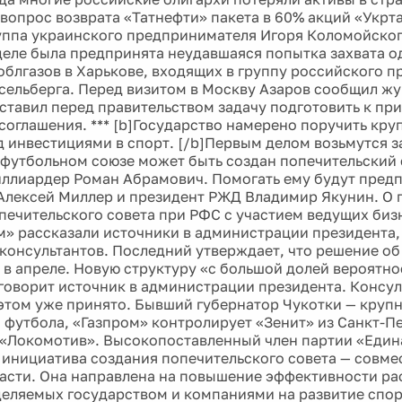
вопрос возврата «Татнефти» пакета в 60% акций «Укрт
уппа украинского предпринимателя Игоря Коломойского
еле была предпринята неудавшаяся попытка захвата од
облгазов в Харькове, входящих в группу российского 
сельберга. Перед визитом в Москву Азаров сообщил жу
ставил перед правительством задачу подготовить к пр
соглашения. *** [b]Государство намерено поручить кру
д инвестициями в спорт. [/b]Первым делом возьмутся з
футбольном союзе может быть создан попечительский 
иллиардер Роман Абрамович. Помогать ему будут пред
Алексей Миллер и президент РЖД Владимир Якунин. О
печительского совета при РФС с участием ведущих би
» рассказали источники в администрации президента,
консультантов. Последний утверждает, что решение об
 в апреле. Новую структуру «с большой долей вероятно
говорит источник в администрации президента. Консуль
этом уже принято. Бывший губернатор Чукотки — круп
 футбола, «Газпром» контролирует «Зенит» из Санкт-П
«Локомотив». Высокопоставленный член партии «Един
о инициатива создания попечительского совета — совме
ласти. Она направлена на повышение эффективности р
деляемых государством и компаниями на развитие спорт