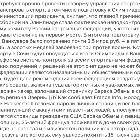
требуют срочно провести реформу управления спорто
ансировать спорт, в том числе подготовку к Олимпиаде
дминистрации президента, считает, что главной причин
сборной на Олимпиаде стала фактическая неподконтро
у комитету России спортивных федераций, у которых
раны стояли не на первом месте. В итоге на подготовку
 Ванкувере было потрачено почти 3,5 млрд руб. — в пят
6, а золотых медалей завоевано три против восьми. Кст
порту в Сочи будут обсуждаться итоги Олимпиады в Ванк
реформа системы контроля за всеми спортивными феде
ких поручений и решений на этот счет дано не может б
 федерации являются независимыми общественными ор
о, будет дана рекомендация всем федерациям создать у
кие советы, включив туда авторитетных и уважаемых лю
ержан хакер, взломавший страничку Барака Обамы в сети
ль региона Овернь. [/b]Как сообщает France Info, моло
 Hacker Croll взломал пароли личных страниц и вел бло
манипуляций с аккаунтами известных людей; в послужн
лятся страницы президента США Барака Обамы и певиц
олиции, 25-летний француз проживает в доме своих ро
игде не работал и был известен полиции как автор ряда
 результате которых ему удалось похитить 15 тысяч евр