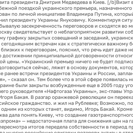
зита президента Дмитрия Медведева в Киев. [/b]Визит 
бежной поездкой украинского премьера, назначенного 
ован по личной инициативе Владимира Путина, которы
нил президенту Украины Януковичу. Комментируя ситу
бывалую засекреченность переговоров и сходятся во м
оскву свидетельствует о неблагоприятном развитии со
у графику закрытых совещаний и заседаний, украинск
к сегодняшним встречам как к стратегически важному б
 близких к переговорам, пояснил, что речь идет даже н
а о достижении принципиальной договоренности относи
ой цены. «Украинский премьер ничего не будет подписы
оговориться сейчас, ляжет в основу документов, кото
е ранее встречи президентов Украины и России, запла
», – сказал он. Тем более что в этой сфере появилась н
краине были закрыты возбужденные еще в 2005 году уг
его руководителя «Нафтогаза Украины», экс-главы Уп
Игоря Бакая. В разгар оранжевой революции он перееха
сийское гражданство. и жил на Рублевке; Возможно, п
 одним из которых станет, видимо, Игорь Бакай. Кроме
ква дала понять Киеву, что создание газотранспортног
азпрома» — недостаточная плата для снижения цен на га
пересмотра итогов передела собственности в период п
да многие российские олигархи потеряли активы в стра