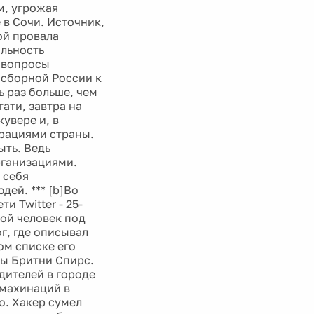
м, угрожая
 в Сочи. Источник,
ой провала
льность
 вопросы
 сборной России к
ь раз больше, чем
ати, завтра на
увере и, в
рациями страны.
ыть. Ведь
ганизациями.
 себя
дей. *** [b]Во
 Twitter - 25-
дой человек под
г, где описывал
ом списке его
ы Бритни Спирс.
дителей в городе
 махинаций в
о. Хакер сумел