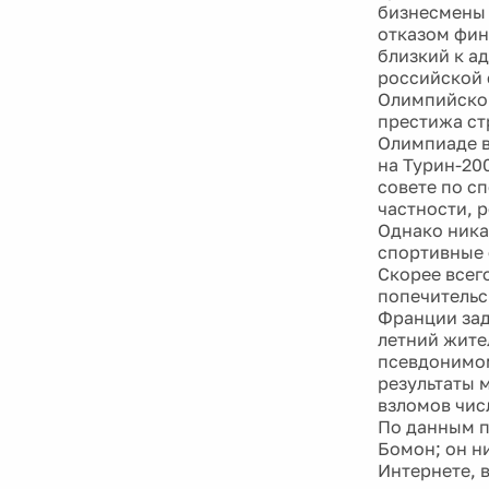
бизнесмены 
отказом фин
близкий к а
российской 
Олимпийском
престижа ст
Олимпиаде в
на Турин-200
совете по с
частности, 
Однако ника
спортивные
Скорее всег
попечительс
Франции зад
летний жите
псевдонимом
результаты 
взломов чис
По данным п
Бомон; он н
Интернете, в