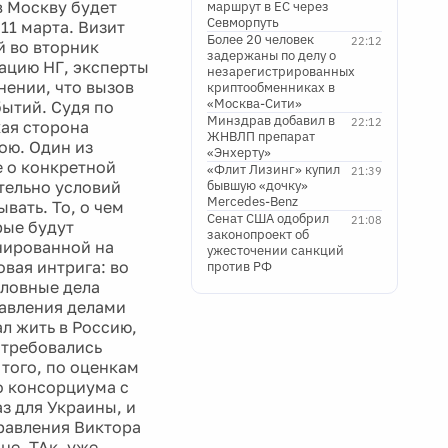
в Москву будет
маршрут в ЕС через
Севморпуть
11 марта. Визит
Более 20 человек
22:12
й во вторник
задержаны по делу о
ацию НГ, эксперты
незарегистрированных
нении, что вызов
криптообменниках в
«Москва-Сити»
бытий. Судя по
Минздрав добавил в
22:12
ая сторона
ЖНВЛП препарат
ою. Один из
«Энхерту»
е о конкретной
«Флит Лизинг» купил
21:39
тельно условий
бывшую «дочку»
Mercedes-Benz
вать. То, о чем
Сенат США одобрил
21:08
рые будут
законопроект об
нированной на
ужесточении санкций
овая интрига: во
против РФ
оловные дела
равления делами
л жить в Россию,
отребовались
 того, по оценкам
о консорциума с
з для Украины, и
равления Виктора
не. ТАк, уже