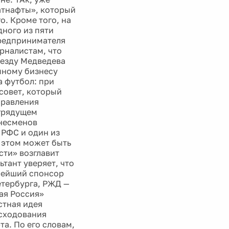
атнафты», который
. Кроме того, на
ного из пяти
предпринимателя
рналистам, что
иезду Медведева
пному бизнесу
а футбол: при
совет, который
правления
 грядущем
знесменов
 РФС и один из
 этом может быть
сти» возглавит
тант уверяет, что
нейший спонсор
етербурга, РЖД —
ая Россия»
стная идея
асходования
а. По его словам,