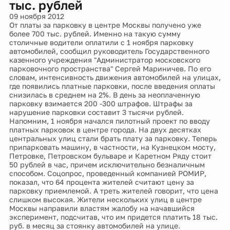
тыс. рублей
09 ноября 2012
От платы за парковку в центре Москвы получено уже
более 700 тыс. рублей. Именно на такую сумму
столичные водители оплатили с 1 ноября парковку
автомобилей, сообщил руководитель Государственного
казенного учреждения "Администратор московского
парковочного пространства" Сергей Мариничев. По его
словам, интенсивность движения автомобилей на улицах,
где появились платные парковки, после введения оплаты
снизилась в среднем на 2%. В день за неоплаченную
парковку взимается 200 -300 штрафов. Штрафы за
нарушение парковки составит 3 тысячи рублей.
Напомним, 1 ноября начался пилотный проект по вводу
платных парковок в центре города. На двух десятках
центральных улиц стали брать плату за парковку. Теперь
припарковать машину, в частности, на Кузнецком мосту,
Петровке, Петровском бульваре и Каретном Ряду стоит
50 рублей в час, причем исключительно безналичным
способом. Соцопрос, проведенный компанией РОМИР,
показал, что 64 процента жителей считают цену за
парковку приемлемой. А треть жителей говорит, что цена
слишком высокая. Жители нескольких улиц в центре
Москвы направили властям жалобу на начавшийся
эксперимент, подсчитав, что им придется платить 18 тыс.
руб. в месяц за стоянку автомобилей на улице.