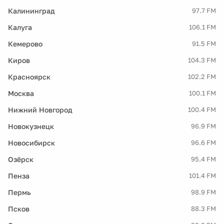
Калининград
97.7 FM
Калуга
106.1 FM
Кемерово
91.5 FM
Киров
104.3 FM
Красноярск
102.2 FM
Москва
100.1 FM
Нижний Новгород
100.4 FM
Новокузнецк
96.9 FM
Новосибирск
96.6 FM
Озёрск
95.4 FM
Пенза
101.4 FM
Пермь
98.9 FM
Псков
88.3 FM