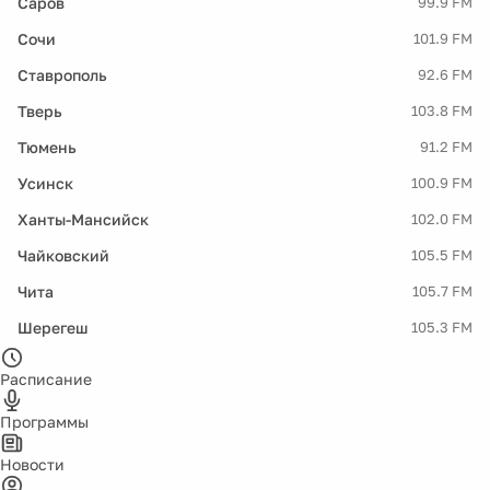
Саров
99.9 FM
Сочи
101.9 FM
Ставрополь
92.6 FM
Тверь
103.8 FM
Тюмень
91.2 FM
Усинск
100.9 FM
Ханты-Мансийск
102.0 FM
Чайковский
105.5 FM
Чита
105.7 FM
Шерегеш
105.3 FM
Расписание
Программы
Новости