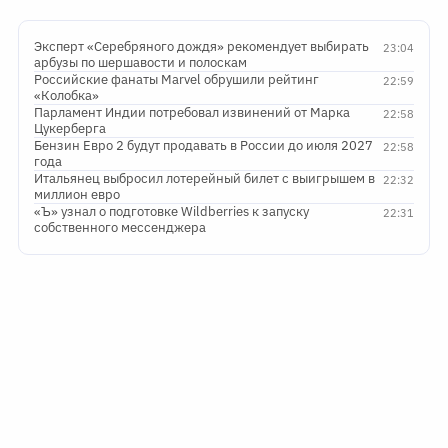
Эксперт «Серебряного дождя» рекомендует выбирать
23:04
арбузы по шершавости и полоскам
Российские фанаты Marvel обрушили рейтинг
22:59
«Колобка»
Парламент Индии потребовал извинений от Марка
22:58
Цукерберга
Бензин Евро 2 будут продавать в России до июля 2027
22:58
года
Итальянец выбросил лотерейный билет с выигрышем в
22:32
миллион евро
«Ъ» узнал о подготовке Wildberries к запуску
22:31
собственного мессенджера