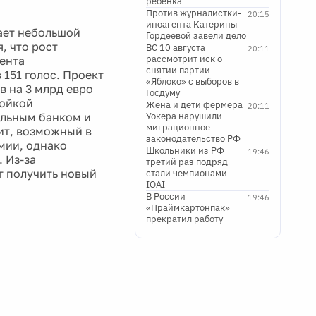
ребенка
Против журналистки-
20:15
иноагента Катерины
ает небольшой
Гордеевой завели дело
, что рост
ВС 10 августа
20:11
рассмотрит иск о
мента
снятии партии
151 голос. Проект
«Яблоко» с выборов в
 на 3 млрд евро
Госдуму
ройкой
Жена и дети фермера
20:11
альным банком и
Уокера нарушили
миграционное
ит, возможный в
законодательство РФ
мии, однако
Школьники из РФ
19:46
. Из-за
третий раз подряд
т получить новый
стали чемпионами
IOAI
В России
19:46
«Праймкартонпак»
прекратил работу