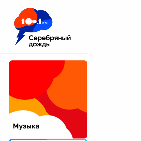
Москва 100.1 FM
Апатиты
Астрахань
Волгоград
Вологда
Екатеринбург
Иваново
Казань
Калининград
Калуга