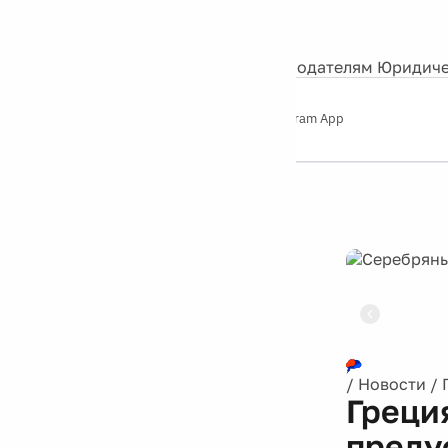
События
Контакты
О нас
Экскурсии
Silver Studio
Рекламодателям
Юридиче
Слушайте
App Store
Google Play
Telegram App
Серебряный
дождь
12+
Реклама
/
Новости
/
Греци
преду