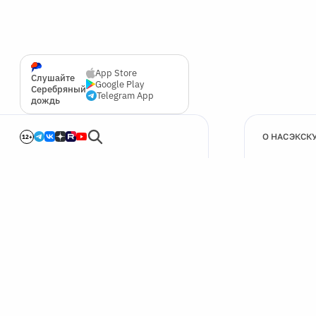
App Store
Слушайте
Google Play
Серебряный
Telegram App
дождь
О НАС
ЭКСК
12+
🍪
Мы используем cookie для улучшения работы сайта.