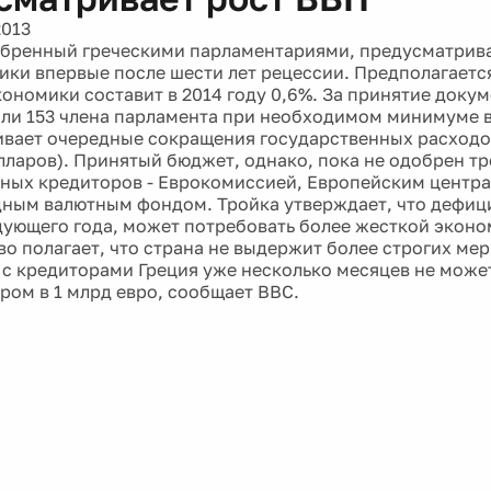
2013
бренный греческими парламентариями, предусматрив
ики впервые после шести лет рецессии. Предполагается
кономики составит в 2014 году 0,6%. За принятие доку
ли 153 члена парламента при необходимом минимуме в 
вает очередные сокращения государственных расходов
олларов). Принятый бюджет, однако, пока не одобрен т
ых кредиторов - Еврокомиссией, Европейским центр
ым валютным фондом. Тройка утверждает, что дефиц
дующего года, может потребовать более жесткой эконо
о полагает, что страна не выдержит более строгих мер
 с кредиторами Греция уже несколько месяцев не може
ром в 1 млрд евро, сообщает ВВС.