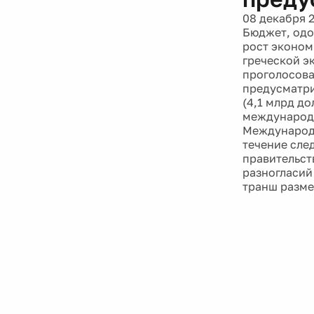
08 декабря 
Бюджет, одо
рост эконом
греческой э
проголосова
предусматри
(4,1 млрд д
международн
Международн
течение сле
правительств
разногласий
транш разме